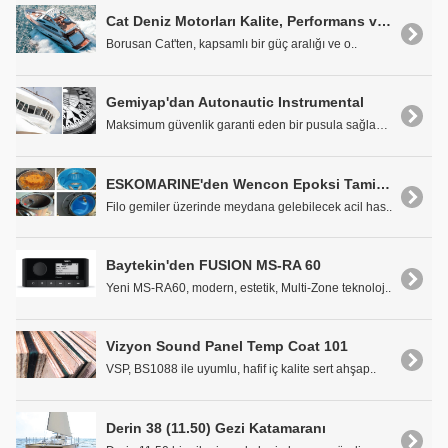
Cat Deniz Motorları Kalite, Performans ve Güvenilirlik Standartlarını Belirler
Borusan Cat'ten, kapsamlı bir güç aralığı ve o..
Gemiyap'dan Autonautic Instrumental
Maksimum güvenlik garanti eden bir pusula sağlamak..
ESKOMARINE'den Wencon Epoksi Tamir Ürünleri
Filo gemiler üzerinde meydana gelebilecek acil has..
Baytekin'den FUSION MS-RA 60
Yeni MS-RA60, modern, estetik, Multi-Zone teknoloj..
Vizyon Sound Panel Temp Coat 101
VSP, BS1088 ile uyumlu, hafif iç kalite sert ahşap..
Derin 38 (11.50) Gezi Katamaranı