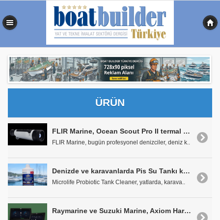
0,371 sn
ÜRÜN
FLIR Marine, Ocean Scout Pro II termal monokülerini tanıttı
FLIR Marine, bugün profesyonel denizciler, deniz k..
Denizde ve karavanlarda Pis Su Tankı koku sorununa yerli üretim Probiyotik Çözüm
Microlife Probiotic Tank Cleaner, yatlarda, karava..
Raymarine ve Suzuki Marine, Axiom Harita Çiziciler için Gelişmiş Motor Entegrasyonunu Tanıttı