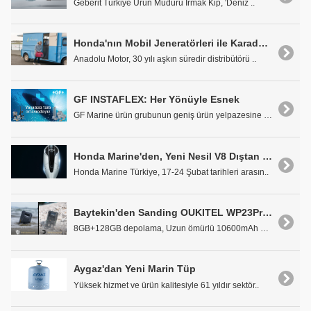
Geberit Türkiye Ürün Müdürü Irmak Kip, 'Deniz ..
Honda'nın Mobil Jeneratörleri ile Karada ve Denizde 'Güç' Sizinle Olsun
Anadolu Motor, 30 yılı aşkın süredir distribütörü ..
GF INSTAFLEX: Her Yönüyle Esnek
GF Marine ürün grubunun geniş ürün yelpazesine sah..
Honda Marine'den, Yeni Nesil V8 Dıştan Takma Motor BF350
Honda Marine Türkiye, 17-24 Şubat tarihleri arasın..
Baytekin'den Sanding OUKITEL WP23Pro El Kontrol Ünitesi
8GB+128GB depolama, Uzun ömürlü 10600mAh pil, ..
Aygaz'dan Yeni Marin Tüp
Yüksek hizmet ve ürün kalitesiyle 61 yıldır sektör..