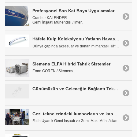
Profesyonel Son Kat Boya Uygulamaları
Cumhur KALENDER
Gemi İnşaatı Mühendisi / Inter..
Häfele Kulp Koleksiyonu Yatların Havasını Değiştiriyor
Dünya çapında aksesuar ve donanım markası Häfele ..
Siemens ELFA Hibrid Tahrik Sistemleri
Emre GÖREN / Siemens..
Günümüzün ve Geleceğin Bağlantı Teknolojisi Geberit Mapress
..
Gezi teknelerindeki lumbozların ve kaportaların sertifikalandirilmasi
Fatih Uyanık Gemi İnşaatı ve Gemi Mak. Müh. /İstan..