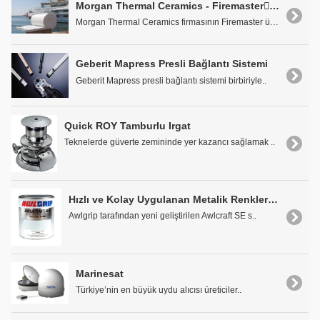
Morgan Thermal Ceramics - Firemaster Hafif Yapısal Yangın, Isı, Ses İzolasyonu
Morgan Thermal Ceramics firmasının Firemaster ürün..
Geberit Mapress Presli Bağlantı Sistemi
Geberit Mapress presli bağlantı sistemi birbiriyle..
Quick ROY Tamburlu Irgat
Teknelerde güverte zemininde yer kazancı sağlamak ..
Hızlı ve Kolay Uygulanan Metalik Renkler AWLCRAFT SE
Awlgrip tarafından yeni geliştirilen Awlcraft SE s..
Marinesat
Türkiye’nin en büyük uydu alıcısı üreticiler..