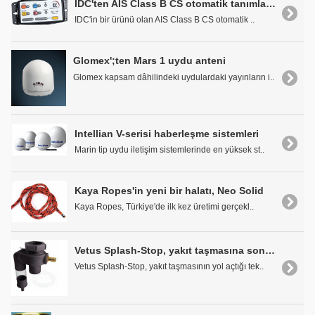
IDC'ten AIS Class B CS otomatik tanımlama cihazı
IDC'in bir ürünü olan AIS Class B CS otomatik ..
Glomex';ten Mars 1 uydu anteni
Glomex kapsam dâhilindeki uydulardaki yayınların i..
Intellian V-serisi haberleşme sistemleri
Marin tip uydu iletişim sistemlerinde en yüksek st..
Kaya Ropes'in yeni bir halatı, Neo Solid
Kaya Ropes, Türkiye'de ilk kez üretimi gerçekl..
Vetus Splash-Stop, yakıt taşmasına son veriyor
Vetus Splash-Stop, yakıt taşmasının yol açtığı tek..