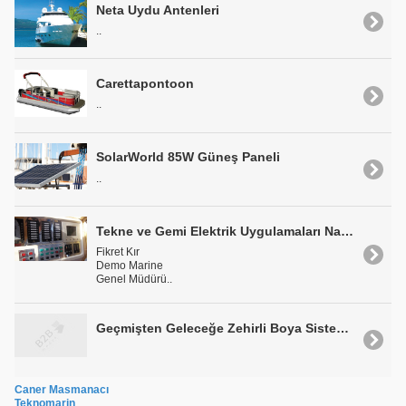
Neta Uydu Antenleri
..
Carettapontoon
..
SolarWorld 85W Güneş Paneli
..
Tekne ve Gemi Elektrik Uygulamaları Nasıl Yapılır
Fikret Kır
Demo Marine
Genel Müdürü..
Geçmişten Geleceğe Zehirli Boya Sistemleri
Caner Masmanacı
Teknomarin