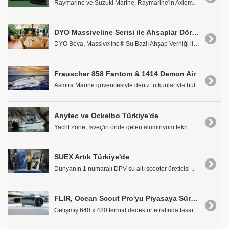
Raymarine ve Suzuki Marine, Raymarine'in Axiom..
DYO Massiveline Serisi ile Ahşaplar Dört Mevsim Koruma Altında
DYO Boya, Massiveline® Su Bazlı Ahşap Verniği ile ..
Frauscher 858 Fantom & 1414 Demon Air
Asmira Marine güvencesiyle deniz tutkunlarıyla bul..
Anytec ve Ockelbo Türkiye'de
Yacht Zone, İsveç'in önde gelen alüminyum tekn..
SUEX Artık Türkiye'de
Dünyanın 1 numaralı DPV su altı scooter üreticisi ..
FLIR, Ocean Scout Pro'yu Piyasaya Sürüyor
Gelişmiş 640 x 480 termal dedektör etrafında tasar..