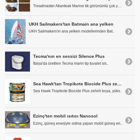
Treadmaster Atlanteak Marine tik görünümlü çok yön..
UKH Sailmakers'tan Batmain ana yelken
UKH Sailmakers'ın ana yelken modellerinden Bat..
Tecma'nın en sessizi Silence Plus
İtalya'da üretilen Tecma marin tip tuvalet sis..
Sea Hawk'tan Tropikote Biocide Plus zehirli
Sea Hawk Tropikote Biocide Plus zehirli boya, yüks..
Ezinç'ten mobil ısıtıcı Nanosol
Ezinç, güneş enerjiyle ısıtma yapan mobil güneş en..