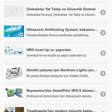
Globalstar Yat Takip ve Güvenlik Sistemi
Globalstar Avrasya, Globalstar Yat Takip ve Güvenl..
Ultrasonic Antifouling System, kekamoz derdine son veriyor
Flexidal-Belçika firması tarafından geliştirilmiş ..
HRO ticari tip su yapıcıları
Amerika’nın en büyük su yapıcı sistemleri ür..
Sürekli çalışma için Northern Lights jeneratör
İlk olarak Alaskalı balıkçılar için üretilen North..
Raymarine'den SmartPilot SPX-5 dümen yekesi
Profesyonel denizcilerin tüm ihtiyaçlarını karşıla..
Treadmaster'tan modern güverte kaplamaları