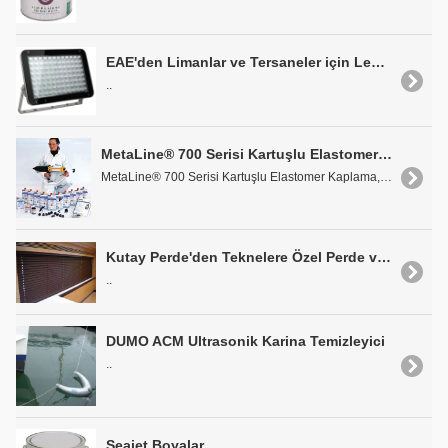
EAE'den Limanlar ve Tersaneler için Led Aydınlatma Armatürü MEGALİT
..
MetaLine® 700 Serisi Kartuşlu Elastomer Kaplama
MetaLine® 700 Serisi Kartuşlu Elastomer Kaplama, 5..
Kutay Perde'den Teknelere Özel Perde ve Jaluzi Sistemleri
..
DUMO ACM Ultrasonik Karina Temizleyici
..
Seajet Boyalar