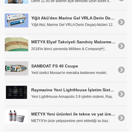
Derin 11.50 bir ailenin açık denizde uzun süreli s..
Yiğit Akü'den Marine Gel VRLA Derin Deşarj Aküleri
Yiğit Akü; Marine Gel VRLA Derin Deşarj Aküleri 12..
METYX Elyaf Takviyeli Sandviç Malzemesi TYCOR®'la Marine Endüstrisine Hafiflik Getiriyor
2018'in ikinci yarısında Milliken & Company..
SANBOAT FS 40 Coupe
Yerli üretici Mursan'ın merakla beklenen model..
Raymarine Yeni LightHouse İşletim Sistemi Güncellemesi Açıklandı
Yeni LightHouse Annapolis 3.9 işletim sistemi, Ray..
METYX Yeni ürünleri ile tekne ve yat üreticilerinin dikkat çekiyor!
METYX'in ürün yelpazesine yeni eklediği su baz..