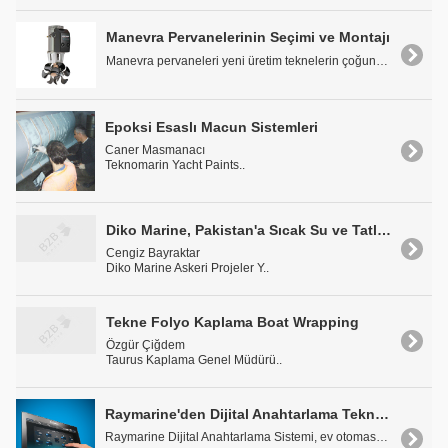
Manevra Pervanelerinin Seçimi ve Montajı
Manevra pervaneleri yeni üretim teknelerin çoğunda..
Epoksi Esaslı Macun Sistemleri
Caner Masmanacı
Teknomarin Yacht Paints..
Diko Marine, Pakistan'a Sıcak Su ve Tatlı Su Sistemi Yaptı
Cengiz Bayraktar
Diko Marine Askeri Projeler Y..
Tekne Folyo Kaplama Boat Wrapping
Özgür Çiğdem
Taurus Kaplama Genel Müdürü..
Raymarine'den Dijital Anahtarlama Tekne Kontrol ve Otomasyon Sistemi
Raymarine Dijital Anahtarlama Sistemi, ev otomasyo..