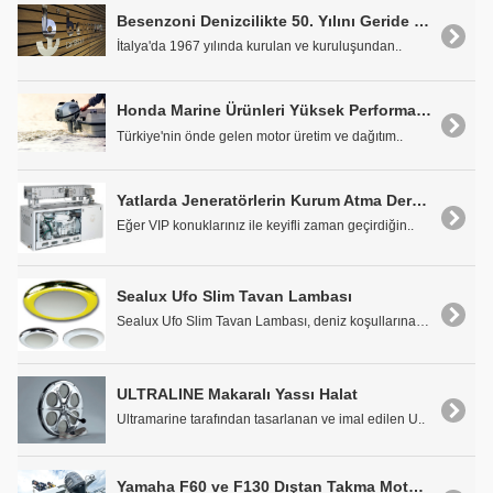
Besenzoni Denizcilikte 50. Yılını Geride Bıraktı
İtalya'da 1967 yılında kurulan ve kuruluşundan..
Honda Marine Ürünleri Yüksek Performansları ile Fark Yaratıyor
Türkiye'nin önde gelen motor üretim ve dağıtım..
Yatlarda Jeneratörlerin Kurum Atma Derdine Son: Zenoro'dan "Zero Soot" Kurum Filtresi Çözümleri
Eğer VIP konuklarınız ile keyifli zaman geçirdiğin..
Sealux Ufo Slim Tavan Lambası
Sealux Ufo Slim Tavan Lambası, deniz koşullarına d..
ULTRALINE Makaralı Yassı Halat
Ultramarine tarafından tasarlanan ve imal edilen U..
Yamaha F60 ve F130 Dıştan Takma Motorlar