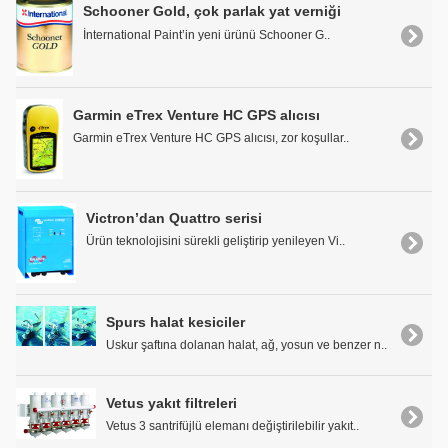
Schooner Gold, çok parlak yat verniği
İnternational Paint’in yeni ürünü Schooner G..
Garmin eTrex Venture HC GPS alıcısı
Garmin eTrex Venture HC GPS alıcısı, zor koşullar..
Victron’dan Quattro serisi
Ürün teknolojisini sürekli geliştirip yenileyen Vi..
Spurs halat kesiciler
Uskur şaftına dolanan halat, ağ, yosun ve benzer n..
Vetus yakıt filtreleri
Vetus 3 santrifüjlü elemanı değiştirilebilir yakıt..