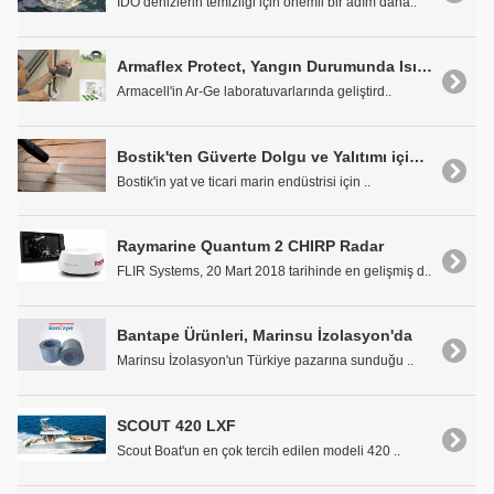
İDO denizlerin temizliği için önemli bir adım daha..
Armaflex Protect, Yangın Durumunda Isı ile Genleşebiliyor
Armacell'in Ar-Ge laboratuvarlarında geliştird..
Bostik'ten Güverte Dolgu ve Yalıtımı için Güvenli Çözüm
Bostik'in yat ve ticari marin endüstrisi için ..
Raymarine Quantum 2 CHIRP Radar
FLIR Systems, 20 Mart 2018 tarihinde en gelişmiş d..
Bantape Ürünleri, Marinsu İzolasyon'da
Marinsu İzolasyon'un Türkiye pazarına sunduğu ..
SCOUT 420 LXF
Scout Boat'un en çok tercih edilen modeli 420 ..