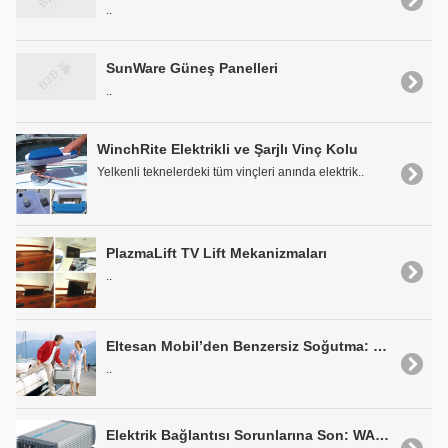
..
SunWare Güneş Panelleri
..
WinchRite Elektrikli ve Şarjlı Vinç Kolu
Yelkenli teknelerdeki tüm vinçleri anında elektrik..
PlazmaLift TV Lift Mekanizmaları
..
Eltesan Mobil’den Benzersiz Soğutma: WAECO Kompresörlü CF-Serisi
..
Elektrik Bağlantısı Sorunlarına Son: WAECO CombiPower