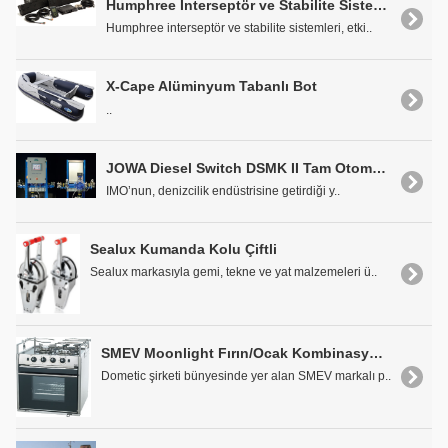
Humphree Interseptör ve Stabilite Sistemleri
Humphree interseptör ve stabilite sistemleri, etki..
X-Cape Alüminyum Tabanlı Bot
..
JOWA Diesel Switch DSMK II Tam Otomasyonlu Yakıt Management Sistemi
IMO’nun, denizcilik endüstrisine getirdiği y..
Sealux Kumanda Kolu Çiftli
Sealux markasıyla gemi, tekne ve yat malzemeleri ü..
SMEV Moonlight Fırın/Ocak Kombinasyonu
Dometic şirketi bünyesinde yer alan SMEV markalı p..