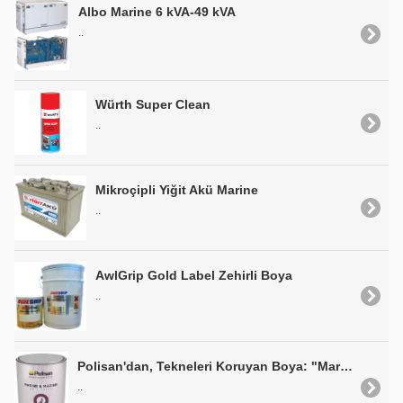
Albo Marine 6 kVA-49 kVA
..
Würth Super Clean
..
Mikroçipli Yiğit Akü Marine
..
AwlGrip Gold Label Zehirli Boya
..
Polisan'dan, Tekneleri Koruyan Boya: "Marine&Marine Anti Aging Self Polishing Zehirli Boya"
..