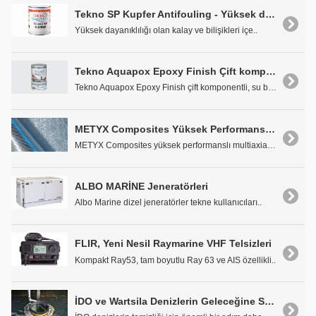
Tekno SP Kupfer Antifouling - Yüksek dayanıklılığı olan kalay ve bilişikleri içermeyen zehirli boya
Yüksek dayanıklılığı olan kalay ve bilişikleri içe..
Tekno Aquapox Epoxy Finish Çift komponentli, Su Bazlı Epoxy Sonkat Boya
Tekno Aquapox Epoxy Finish çift komponentli, su ba..
METYX Composites Yüksek Performanslı Örgü
METYX Composites yüksek performanslı multiaxial ör..
ALBO MARİNE Jeneratörleri
Albo Marine dizel jeneratörler tekne kullanıcıları..
FLIR, Yeni Nesil Raymarine VHF Telsizleri
Kompakt Ray53, tam boyutlu Ray 63 ve AIS özellikli..
İDO ve Wartsila Denizlerin Geleceğine Sahip Çıkıyor