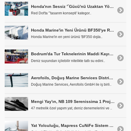
Honda'nın Sessiz '˜Gücü'nü Uzaktan Yönetebilirsiniz
Red Dot'ta '˜tasarım konsepti' kategor..
Honda Marine'in Yeni Ürünü BF350'ye Red Dot Tasarım Ödülü
Honda Marine'in en yeni ürünü 'BF350 dışta..
Bodrum'da Tur Teknelerinin Maddi Kayıplarına Çözüm: RielliMarine Su Yapıcıları
Deniz suyundan içilebilir nitelikte tatlı su edini..
Aerofoils, Doğuş Marine Services Distribütörlüğünde Türkiye'de
Doğuş Marine Services, Aerofoils GmbH ile iş birli..
Mengi Yay'ın, NB 109 Serenissima 1 Projesi Monaco'da Görücüye Çıkacak
47 metrelik özel yapım yat, deniz denemelerini ve ..
Yat Yolculuğu, Mapress CuNiFe Sistem Boruları ile Daha Güvenli