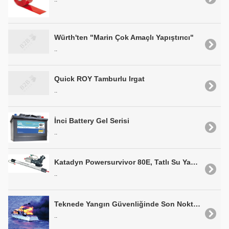
Würth'ten "Marin Çok Amaçlı Yapıştırıcı"
..
Quick ROY Tamburlu Irgat
..
İnci Battery Gel Serisi
..
Katadyn Powersurvivor 80E, Tatlı Su Yapıcı
..
Teknede Yangın Güvenliğinde Son Nokta: Fire-0
..