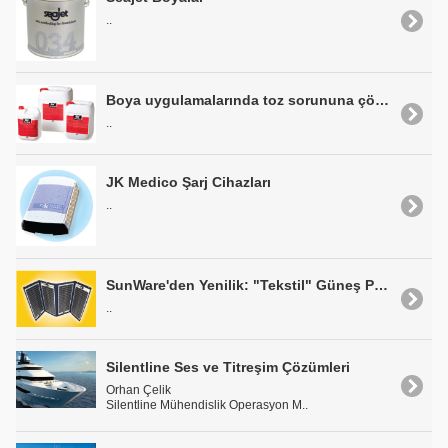
..
Boya uygulamalarında toz sorununa çözüm: COLAD ANTI-DUST
..
JK Medico Şarj Cihazları
..
SunWare'den Yenilik: "Tekstil" Güneş Panelleri
..
Silentline Ses ve Titreşim Çözümleri
Orhan Çelik
Silentline Mühendislik Operasyon M..