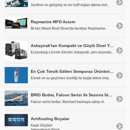
Sınıfının en gelişmiş ve en hafif dıştan takma mot..
Raymarine MFD Axiom
İlk kez Miami Boat Show'da tanıtılan Raymarine..
Askaynak'tan Kompakt ve Güçlü Dizel Yeni Kaynak Jeneratörü: VANTAGE 410 CE
Eczacıbaşı-Lincoln Electric Askaynak, yeni duyurdu..
En Çok Tercih Edilen Semporac Ürünleri Çarkçı Denizcilik'te
Esnek ve su geçirmez özelliği ile başta tekne imal..
BRIG Botlar, Falcon Serisi ile Sezona İddialı Giriyor
Falcon serisi botlar; fiber/sert karinaya sahip ol..
Antifouling Boyalar
Kaan Güçlüer
International Paint