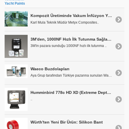
Yacht Paints
Kompozit Üretiminde Vakum İnfüzyon Yöntemi
Karl Mula Teknik Müdür Metyx Composites..
3M'den, 1000NF Hızlı İlk Tutunma Sağlayan Su Bazlı Yapıştırıcı
3M'in pazara sunduğu 1000NF hızlı ilk tutunma ..
Waeco Buzdolapları
Aya Grup tarafından Türkiye pazarına sunulan Waeco..
Humminbird 778c HD XD (Extreme Depth) Balık Bulucu
..
Würth'ten Yeni Bir Ürün: Silikon Bant
..