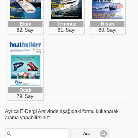
Ekim
Temmuz
Nisan
82. Sayı
81. Sayı
80. Sayı
Ocak
79. Sayı
Ayrıca E-Dergi Arşivinde aşağıdaki formu kullanarak
arama yapabilirsiniz:
Ara