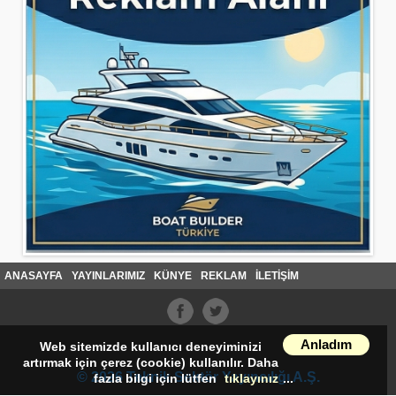
ANASAYFA
YAYINLARIMIZ
KÜNYE
REKLAM
İLETİŞİM
Anladım
Web sitemizde kullanıcı deneyiminizi
artırmak için çerez (cookie) kullanılır. Daha
© 2026 Teknik Sektör Yayıncılığı A.Ş.
fazla bilgi için lütfen
tıklayınız
...