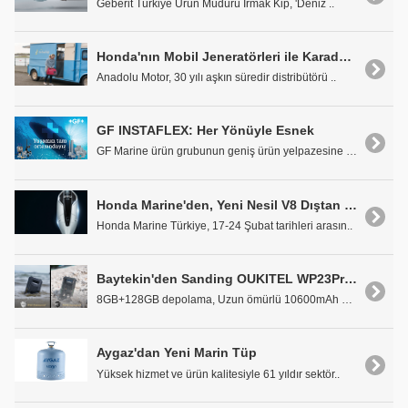
Geberit Türkiye Ürün Müdürü Irmak Kip, 'Deniz ..
Honda'nın Mobil Jeneratörleri ile Karada ve Denizde 'Güç' Sizinle Olsun
Anadolu Motor, 30 yılı aşkın süredir distribütörü ..
GF INSTAFLEX: Her Yönüyle Esnek
GF Marine ürün grubunun geniş ürün yelpazesine sah..
Honda Marine'den, Yeni Nesil V8 Dıştan Takma Motor BF350
Honda Marine Türkiye, 17-24 Şubat tarihleri arasın..
Baytekin'den Sanding OUKITEL WP23Pro El Kontrol Ünitesi
8GB+128GB depolama, Uzun ömürlü 10600mAh pil, ..
Aygaz'dan Yeni Marin Tüp
Yüksek hizmet ve ürün kalitesiyle 61 yıldır sektör..