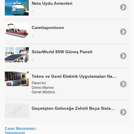
Neta Uydu Antenleri
..
Carettapontoon
..
SolarWorld 85W Güneş Paneli
..
Tekne ve Gemi Elektrik Uygulamaları Nasıl Yapılır
Fikret Kır
Demo Marine
Genel Müdürü..
Geçmişten Geleceğe Zehirli Boya Sistemleri
Caner Masmanacı
Teknomarin