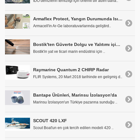
İDO denizlerin temizliği için önemli bir adım daha..
Armaflex Protect, Yangın Durumunda Isı ile Genleşebiliyor
Armacell'in Ar-Ge laboratuvarlarında geliştird..
Bostik'ten Güverte Dolgu ve Yalıtımı için Güvenli Çözüm
Bostik'in yat ve ticari marin endüstrisi için ..
Raymarine Quantum 2 CHIRP Radar
FLIR Systems, 20 Mart 2018 tarihinde en gelişmiş d..
Bantape Ürünleri, Marinsu İzolasyon'da
Marinsu İzolasyon'un Türkiye pazarına sunduğu ..
SCOUT 420 LXF
Scout Boat'un en çok tercih edilen modeli 420 ..