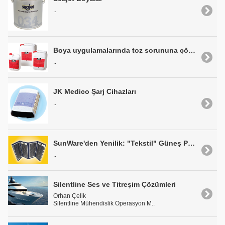
..
Boya uygulamalarında toz sorununa çözüm: COLAD ANTI-DUST
..
JK Medico Şarj Cihazları
..
SunWare'den Yenilik: "Tekstil" Güneş Panelleri
..
Silentline Ses ve Titreşim Çözümleri
Orhan Çelik
Silentline Mühendislik Operasyon M..