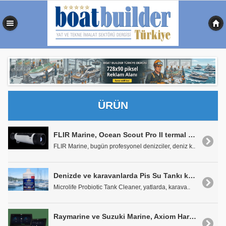
0,438 sn
ÜRÜN
FLIR Marine, Ocean Scout Pro II termal monokülerini tanıttı
FLIR Marine, bugün profesyonel denizciler, deniz k..
Denizde ve karavanlarda Pis Su Tankı koku sorununa yerli üretim Probiyotik Çözüm
Microlife Probiotic Tank Cleaner, yatlarda, karava..
Raymarine ve Suzuki Marine, Axiom Harita Çiziciler için Gelişmiş Motor Entegrasyonunu Tanıttı