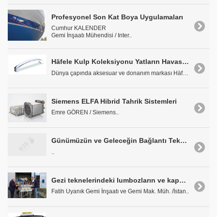
Profesyonel Son Kat Boya Uygulamaları
Cumhur KALENDER
Gemi İnşaatı Mühendisi / Inter..
Häfele Kulp Koleksiyonu Yatların Havasını Değiştiriyor
Dünya çapında aksesuar ve donanım markası Häfele ..
Siemens ELFA Hibrid Tahrik Sistemleri
Emre GÖREN / Siemens..
Günümüzün ve Geleceğin Bağlantı Teknolojisi Geberit Mapress
..
Gezi teknelerindeki lumbozların ve kaportaların sertifikalandirilmasi
Fatih Uyanık Gemi İnşaatı ve Gemi Mak. Müh. /İstan..