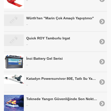
Würth'ten "Marin Çok Amaçlı Yapıştırıcı"
..
Quick ROY Tamburlu Irgat
..
İnci Battery Gel Serisi
..
Katadyn Powersurvivor 80E, Tatlı Su Yapıcı
..
Teknede Yangın Güvenliğinde Son Nokta: Fire-0
..