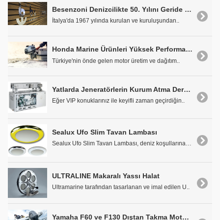
Besenzoni Denizcilikte 50. Yılını Geride Bıraktı
İtalya'da 1967 yılında kurulan ve kuruluşundan..
Honda Marine Ürünleri Yüksek Performansları ile Fark Yaratıyor
Türkiye'nin önde gelen motor üretim ve dağıtım..
Yatlarda Jeneratörlerin Kurum Atma Derdine Son: Zenoro'dan "Zero Soot" Kurum Filtresi Çözümleri
Eğer VIP konuklarınız ile keyifli zaman geçirdiğin..
Sealux Ufo Slim Tavan Lambası
Sealux Ufo Slim Tavan Lambası, deniz koşullarına d..
ULTRALINE Makaralı Yassı Halat
Ultramarine tarafından tasarlanan ve imal edilen U..
Yamaha F60 ve F130 Dıştan Takma Motorlar