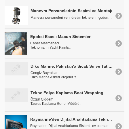
Manevra Pervanelerinin Seçimi ve Montajı
Manevra pervaneleri yeni üretim teknelerin çoğunda..
Epoksi Esaslı Macun Sistemleri
Caner Masmanacı
Teknomarin Yacht Paints..
Diko Marine, Pakistan'a Sıcak Su ve Tatlı Su Sistemi Yaptı
Cengiz Bayraktar
Diko Marine Askeri Projeler Y..
Tekne Folyo Kaplama Boat Wrapping
Özgür Çiğdem
Taurus Kaplama Genel Müdürü..
Raymarine'den Dijital Anahtarlama Tekne Kontrol ve Otomasyon Sistemi
Raymarine Dijital Anahtarlama Sistemi, ev otomasyo..