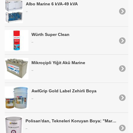
Albo Marine 6 kVA-49 kVA
..
Würth Super Clean
..
Mikroçipli Yiğit Akü Marine
..
AwlGrip Gold Label Zehirli Boya
..
Polisan'dan, Tekneleri Koruyan Boya: "Marine&Marine Anti Aging Self Polishing Zehirli Boya"
..