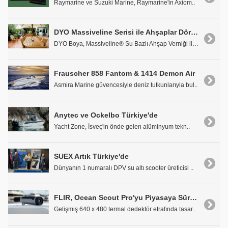
Raymarine ve Suzuki Marine, Raymarine'in Axiom..
DYO Massiveline Serisi ile Ahşaplar Dört Mevsim Koruma Altında
DYO Boya, Massiveline® Su Bazlı Ahşap Verniği ile ..
Frauscher 858 Fantom & 1414 Demon Air
Asmira Marine güvencesiyle deniz tutkunlarıyla bul..
Anytec ve Ockelbo Türkiye'de
Yacht Zone, İsveç'in önde gelen alüminyum tekn..
SUEX Artık Türkiye'de
Dünyanın 1 numaralı DPV su altı scooter üreticisi ..
FLIR, Ocean Scout Pro'yu Piyasaya Sürüyor
Gelişmiş 640 x 480 termal dedektör etrafında tasar..