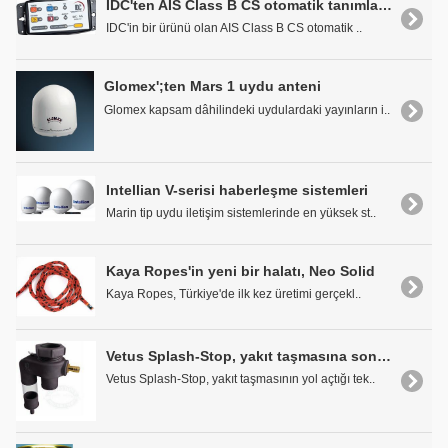
IDC'ten AIS Class B CS otomatik tanımlama cihazı
IDC'in bir ürünü olan AIS Class B CS otomatik ..
Glomex';ten Mars 1 uydu anteni
Glomex kapsam dâhilindeki uydulardaki yayınların i..
Intellian V-serisi haberleşme sistemleri
Marin tip uydu iletişim sistemlerinde en yüksek st..
Kaya Ropes'in yeni bir halatı, Neo Solid
Kaya Ropes, Türkiye'de ilk kez üretimi gerçekl..
Vetus Splash-Stop, yakıt taşmasına son veriyor
Vetus Splash-Stop, yakıt taşmasının yol açtığı tek..