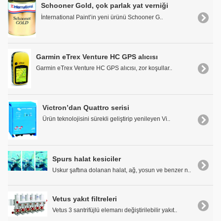
Schooner Gold, çok parlak yat verniği
İnternational Paint’in yeni ürünü Schooner G..
Garmin eTrex Venture HC GPS alıcısı
Garmin eTrex Venture HC GPS alıcısı, zor koşullar..
Victron’dan Quattro serisi
Ürün teknolojisini sürekli geliştirip yenileyen Vi..
Spurs halat kesiciler
Uskur şaftına dolanan halat, ağ, yosun ve benzer n..
Vetus yakıt filtreleri
Vetus 3 santrifüjlü elemanı değiştirilebilir yakıt..