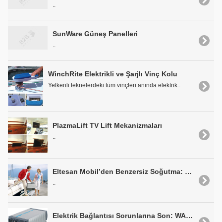
..
SunWare Güneş Panelleri
..
WinchRite Elektrikli ve Şarjlı Vinç Kolu
Yelkenli teknelerdeki tüm vinçleri anında elektrik..
PlazmaLift TV Lift Mekanizmaları
..
Eltesan Mobil’den Benzersiz Soğutma: WAECO Kompresörlü CF-Serisi
..
Elektrik Bağlantısı Sorunlarına Son: WAECO CombiPower