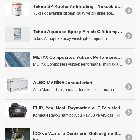
Tekno SP Kupfer Antifouling - Yüksek dayanıklılığı olan kalay ve bilişikleri içermeyen zehirli boya
Yüksek dayanıklılığı olan kalay ve bilişikleri içe..
Tekno Aquapox Epoxy Finish Çift komponentli, Su Bazlı Epoxy Sonkat Boya
Tekno Aquapox Epoxy Finish çift komponentli, su ba..
METYX Composites Yüksek Performanslı Örgü
METYX Composites yüksek performanslı multiaxial ör..
ALBO MARİNE Jeneratörleri
Albo Marine dizel jeneratörler tekne kullanıcıları..
FLIR, Yeni Nesil Raymarine VHF Telsizleri
Kompakt Ray53, tam boyutlu Ray 63 ve AIS özellikli..
İDO ve Wartsila Denizlerin Geleceğine Sahip Çıkıyor