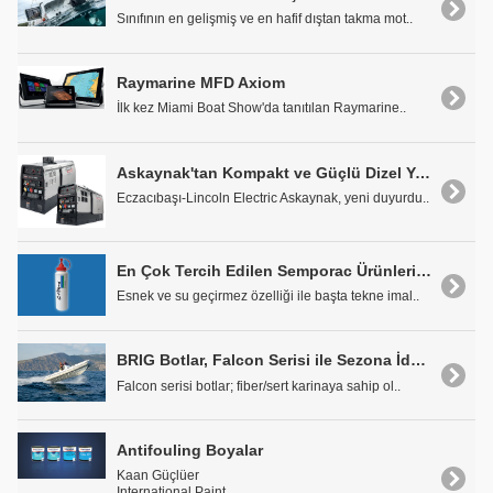
Sınıfının en gelişmiş ve en hafif dıştan takma mot..
Raymarine MFD Axiom
İlk kez Miami Boat Show'da tanıtılan Raymarine..
Askaynak'tan Kompakt ve Güçlü Dizel Yeni Kaynak Jeneratörü: VANTAGE 410 CE
Eczacıbaşı-Lincoln Electric Askaynak, yeni duyurdu..
En Çok Tercih Edilen Semporac Ürünleri Çarkçı Denizcilik'te
Esnek ve su geçirmez özelliği ile başta tekne imal..
BRIG Botlar, Falcon Serisi ile Sezona İddialı Giriyor
Falcon serisi botlar; fiber/sert karinaya sahip ol..
Antifouling Boyalar
Kaan Güçlüer
International Paint