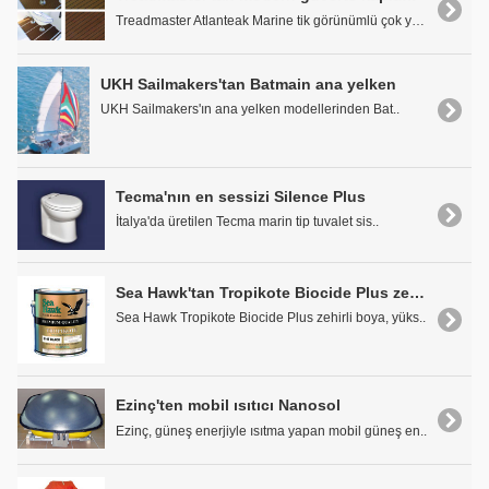
Treadmaster Atlanteak Marine tik görünümlü çok yön..
UKH Sailmakers'tan Batmain ana yelken
UKH Sailmakers'ın ana yelken modellerinden Bat..
Tecma'nın en sessizi Silence Plus
İtalya'da üretilen Tecma marin tip tuvalet sis..
Sea Hawk'tan Tropikote Biocide Plus zehirli
Sea Hawk Tropikote Biocide Plus zehirli boya, yüks..
Ezinç'ten mobil ısıtıcı Nanosol
Ezinç, güneş enerjiyle ısıtma yapan mobil güneş en..