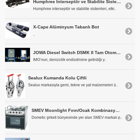
Humphree Interseptör ve Stabilite Sistemleri
Humphree interseptör ve stabilite sistemleri, etki..
X-Cape Alüminyum Tabanlı Bot
..
JOWA Diesel Switch DSMK II Tam Otomasyonlu Yakıt Management Sistemi
IMO’nun, denizcilik endüstrisine getirdiği y..
Sealux Kumanda Kolu Çiftli
Sealux markasıyla gemi, tekne ve yat malzemeleri ü..
SMEV Moonlight Fırın/Ocak Kombinasyonu
Dometic şirketi bünyesinde yer alan SMEV markalı p..