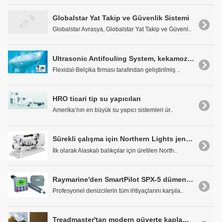
Globalstar Yat Takip ve Güvenlik Sistemi
Globalstar Avrasya, Globalstar Yat Takip ve Güvenl..
Ultrasonic Antifouling System, kekamoz derdine son veriyor
Flexidal-Belçika firması tarafından geliştirilmiş ..
HRO ticari tip su yapıcıları
Amerika’nın en büyük su yapıcı sistemleri ür..
Sürekli çalışma için Northern Lights jeneratör
İlk olarak Alaskalı balıkçılar için üretilen North..
Raymarine'den SmartPilot SPX-5 dümen yekesi
Profesyonel denizcilerin tüm ihtiyaçlarını karşıla..
Treadmaster'tan modern güverte kaplamaları