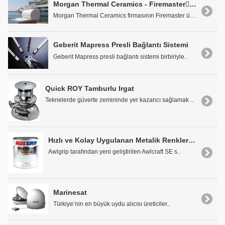
Morgan Thermal Ceramics - Firemaster Hafif Yapısal Yangın, Isı, Ses İzolasyonu
Morgan Thermal Ceramics firmasının Firemaster ürün..
Geberit Mapress Presli Bağlantı Sistemi
Geberit Mapress presli bağlantı sistemi birbiriyle..
Quick ROY Tamburlu Irgat
Teknelerde güverte zemininde yer kazancı sağlamak ..
Hızlı ve Kolay Uygulanan Metalik Renkler AWLCRAFT SE
Awlgrip tarafından yeni geliştirilen Awlcraft SE s..
Marinesat
Türkiye’nin en büyük uydu alıcısı üreticiler..