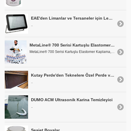
EAE'den Limanlar ve Tersaneler için Led Aydınlatma Armatürü MEGALİT
..
MetaLine® 700 Serisi Kartuşlu Elastomer Kaplama
MetaLine® 700 Serisi Kartuşlu Elastomer Kaplama, 5..
Kutay Perde'den Teknelere Özel Perde ve Jaluzi Sistemleri
..
DUMO ACM Ultrasonik Karina Temizleyici
..
Seajet Boyalar