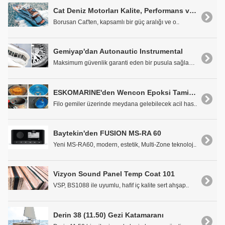
Cat Deniz Motorları Kalite, Performans ve Güvenilirlik Standartlarını Belirler
Borusan Cat'ten, kapsamlı bir güç aralığı ve o..
Gemiyap'dan Autonautic Instrumental
Maksimum güvenlik garanti eden bir pusula sağlamak..
ESKOMARINE'den Wencon Epoksi Tamir Ürünleri
Filo gemiler üzerinde meydana gelebilecek acil has..
Baytekin'den FUSION MS-RA 60
Yeni MS-RA60, modern, estetik, Multi-Zone teknoloj..
Vizyon Sound Panel Temp Coat 101
VSP, BS1088 ile uyumlu, hafif iç kalite sert ahşap..
Derin 38 (11.50) Gezi Katamaranı