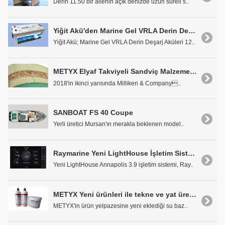
Derin 11.50 bir ailenin açık denizde uzun süreli s..
Yiğit Akü'den Marine Gel VRLA Derin Deşarj Aküleri
Yiğit Akü; Marine Gel VRLA Derin Deşarj Aküleri 12..
METYX Elyaf Takviyeli Sandviç Malzemesi TYCOR®'la Marine Endüstrisine Hafiflik Getiriyor
2018'in ikinci yarısında Milliken & Company..
SANBOAT FS 40 Coupe
Yerli üretici Mursan'ın merakla beklenen model..
Raymarine Yeni LightHouse İşletim Sistemi Güncellemesi Açıklandı
Yeni LightHouse Annapolis 3.9 işletim sistemi, Ray..
METYX Yeni ürünleri ile tekne ve yat üreticilerinin dikkat çekiyor!
METYX'in ürün yelpazesine yeni eklediği su baz..