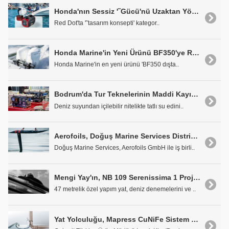
Honda'nın Sessiz '˜Gücü'nü Uzaktan Yönetebilirsiniz
Red Dot'ta '˜tasarım konsepti' kategor..
Honda Marine'in Yeni Ürünü BF350'ye Red Dot Tasarım Ödülü
Honda Marine'in en yeni ürünü 'BF350 dışta..
Bodrum'da Tur Teknelerinin Maddi Kayıplarına Çözüm: RielliMarine Su Yapıcıları
Deniz suyundan içilebilir nitelikte tatlı su edini..
Aerofoils, Doğuş Marine Services Distribütörlüğünde Türkiye'de
Doğuş Marine Services, Aerofoils GmbH ile iş birli..
Mengi Yay'ın, NB 109 Serenissima 1 Projesi Monaco'da Görücüye Çıkacak
47 metrelik özel yapım yat, deniz denemelerini ve ..
Yat Yolculuğu, Mapress CuNiFe Sistem Boruları ile Daha Güvenli