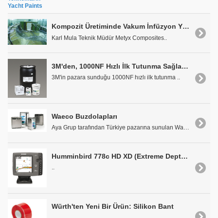
Yacht Paints
Kompozit Üretiminde Vakum İnfüzyon Yöntemi
Karl Mula Teknik Müdür Metyx Composites..
3M'den, 1000NF Hızlı İlk Tutunma Sağlayan Su Bazlı Yapıştırıcı
3M'in pazara sunduğu 1000NF hızlı ilk tutunma ..
Waeco Buzdolapları
Aya Grup tarafından Türkiye pazarına sunulan Waeco..
Humminbird 778c HD XD (Extreme Depth) Balık Bulucu
..
Würth'ten Yeni Bir Ürün: Silikon Bant
..