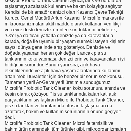
kesiyor. Probiotic Tank Cleaner ayrıca, tank ve borularda
taşlaşmayı azaltarak kullanım ve bakım kolaylığı sağlıyor.
Kendisi de bir amatör denizci olan Kazancı Çevre Tekniği
Kurucu Genel Müdürü Artun Kazancı, Microlife markası ile
mikroorganizmaları aktif madde olarak kullanan yenilikçi
ve çevre dostu temizlik ürünleri sunduklarını belirterek,
“Özel ya da ticari yatlarla denizde ya da karavanlarla
karada, doğa ile uyumlu bir yaşam sürmek isteyen kişilerin
sayısı dünya genelinde artış gösteriyor. Denizde ve
doğada yaşanan her an çok değerli, ancak pis su
tanklarının koku yapması, denizcilerin ve karavancıların iyi
bildiği bir sorundur. Bunun yanı sıra, açık hava
etkinliklerinde ve açık hava yaşam alanlarında kullanımı
artan mobil tuvaletler için de benzer bir sorun söz konusu.
Tamamen yerli Ar-Ge ve yerli üretimle sunduğumuz
Microlife Probiotic Tank Cleaner, koku sorununu anında ve
kesin olarak çözüyor. Pis su tanklarında kalan katı atık
parçacıklarını sıvılaştıran Microlife Probiotic Tank Cleaner,
pis su tankları ve borularında oluşan taşlaşmaları da
azaltarak, bakım ve kullanım sorunlarının önüne geçiyor”
dedi.
Microlife Probiotic Tank Cleaner, Microlife temizlik ve
bakım ürün gamındaki tüm ürünler gibi, mikroorganizmaları