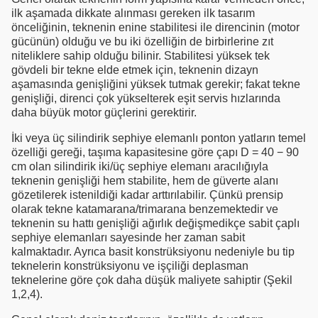
ilk aşamada dikkate alınması gereken ilk tasarım
önceliğinin, teknenin enine stabilitesi ile direncinin (motor
gücünün) olduğu ve bu iki özelliğin de birbirlerine zıt
niteliklere sahip olduğu bilinir. Stabilitesi yüksek tek
gövdeli bir tekne elde etmek için, teknenin dizayn
aşamasında genişliğini yüksek tutmak gerekir; fakat tekne
genişliği, direnci çok yükselterek eşit servis hızlarında
daha büyük motor güçlerini gerektirir.
İki veya üç silindirik sephiye elemanlı ponton yatların temel
özelliği gereği, taşıma kapasitesine göre çapı D = 40 − 90
cm olan silindirik iki/üç sephiye elemanı aracılığıyla
teknenin genişliği hem stabilite, hem de güverte alanı
gözetilerek istenildiği kadar arttırılabilir. Çünkü prensip
olarak tekne katamarana/trimarana benzemektedir ve
teknenin su hattı genişliği ağırlık değişmedikçe sabit çaplı
sephiye elemanları sayesinde her zaman sabit
kalmaktadır. Ayrıca basit konstrüksiyonu nedeniyle bu tip
teknelerin konstrüksiyonu ve işçiliği deplasman
teknelerine göre çok daha düşük maliyete sahiptir (Şekil
1,2,4).