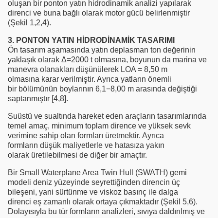
oluşan bir ponton yatın hidrodinamik analizi yapılarak
direnci ve buna bağlı olarak motor gücü belirlenmiştir
(Şekil 1,2,4).
3. PONTON YATIN HİDRODİNAMİK TASARIMI
Ön tasarım aşamasında yatın deplasman ton değerinin
yaklaşık olarak Δ=2000 t olmasına, boyunun da marina ve
manevra olanakları düşünülerek LOA = 8,50 m
olmasına karar verilmiştir. Ayrıca yatların önemli
bir bölümünün boylarının 6,1−8,00 m arasında değiştiği
saptanmıştır [4,8].
Suüstü ve sualtında hareket eden araçların tasarımlarında
temel amaç, minimum toplam dirence ve yüksek sevk
verimine sahip olan formları üretmektir. Ayrıca
formların düşük maliyetlerle ve hatasıza yakın
olarak üretilebilmesi de diğer bir amaçtır.
Bir Small Waterplane Area Twin Hull (SWATH) gemi
modeli deniz yüzeyinde seyrettiğinden direncin üç
bileşeni, yani sürtünme ve viskoz basınç ile dalga
direnci eş zamanlı olarak ortaya çıkmaktadır (Şekil 5,6).
Dolayısıyla bu tür formların analizleri, sıvıya daldırılmış ve