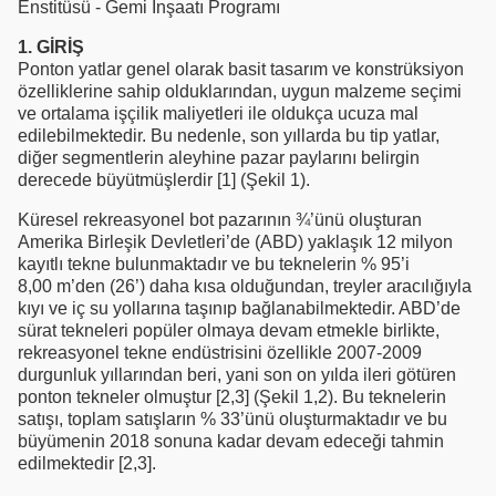
Enstitüsü - Gemi İnşaatı Programı
1. GİRİŞ
Ponton yatlar genel olarak basit tasarım ve konstrüksiyon
özelliklerine sahip olduklarından, uygun malzeme seçimi
ve ortalama işçilik maliyetleri ile oldukça ucuza mal
edilebilmektedir. Bu nedenle, son yıllarda bu tip yatlar,
diğer segmentlerin aleyhine pazar paylarını belirgin
derecede büyütmüşlerdir [1] (Şekil 1).
Küresel rekreasyonel bot pazarının ¾’ünü oluşturan
Amerika Birleşik Devletleri’de (ABD) yaklaşık 12 milyon
kayıtlı tekne bulunmaktadır ve bu teknelerin % 95’i
8,00 m’den (26’) daha kısa olduğundan, treyler aracılığıyla
kıyı ve iç su yollarına taşınıp bağlanabilmektedir. ABD’de
sürat tekneleri popüler olmaya devam etmekle birlikte,
rekreasyonel tekne endüstrisini özellikle 2007-2009
durgunluk yıllarından beri, yani son on yılda ileri götüren
ponton tekneler olmuştur [2,3] (Şekil 1,2). Bu teknelerin
satışı, toplam satışların % 33’ünü oluşturmaktadır ve bu
büyümenin 2018 sonuna kadar devam edeceği tahmin
edilmektedir [2,3].