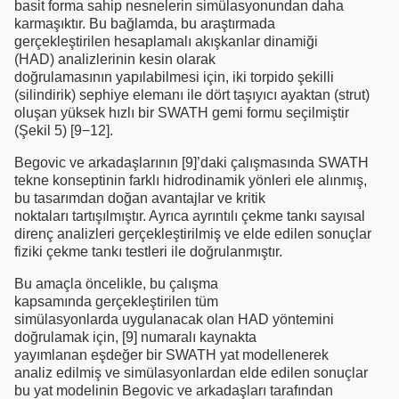
basit forma sahip nesnelerin simülasyonundan daha
karmaşıktır. Bu bağlamda, bu araştırmada
gerçekleştirilen hesaplamalı akışkanlar dinamiği
(HAD) analizlerinin kesin olarak
doğrulamasının yapılabilmesi için, iki torpido şekilli
(silindirik) sephiye elemanı ile dört taşıyıcı ayaktan (strut)
oluşan yüksek hızlı bir SWATH gemi formu seçilmiştir
(Şekil 5) [9−12].
Begovic ve arkadaşlarının [9]’daki çalışmasında SWATH
tekne konseptinin farklı hidrodinamik yönleri ele alınmış,
bu tasarımdan doğan avantajlar ve kritik
noktaları tartışılmıştır. Ayrıca ayrıntılı çekme tankı sayısal
direnç analizleri gerçekleştirilmiş ve elde edilen sonuçlar
fiziki çekme tankı testleri ile doğrulanmıştır.
Bu amaçla öncelikle, bu çalışma
kapsamında gerçekleştirilen tüm
simülasyonlarda uygulanacak olan HAD yöntemini
doğrulamak için, [9] numaralı kaynakta
yayımlanan eşdeğer bir SWATH yat modellenerek
analiz edilmiş ve simülasyonlardan elde edilen sonuçlar
bu yat modelinin Begovic ve arkadaşları tarafından