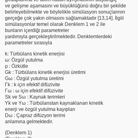
ve gelişme aşamasını ve büyüklüğünü doğru bir şekilde
belirleyebilmekte ve böylelikle simülasyon sonuçlarının
gerçeğe çok yakın olmasını sağlamaktadır [13,14]. İlgili
simülasyonlar temel olarak Denklem 1 ve 2 ile
bunların içerdiği parametreler
yardımıyla gerçekleştirilmektedir. Denklemlerdeki
parametreler sırasıyla
k: Türbülans kinetik enerjisi
ω: Özgül yutulma
ρ : Özkütle
Gk : Türbülans kinetik enerjisi üretimi
Gω : Özgül yutulma üretimi
Γk : k için efektif difüzivite
Γω : ω için efektif difüzivite
Sk ve Sω : Kaynak terimleri
Yk ve Yω : Türbülanstan kaynaklanan kinetik
enerji ve özgül yutulma kayıpları
Dω : Çapraz difüzyon terimi
anlamına gelmektedir.
(Denklem 1)