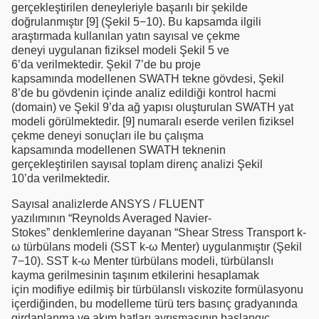
gerçekleştirilen deneyleriyle başarılı bir şekilde
doğrulanmıştır [9] (Şekil 5−10). Bu kapsamda ilgili
araştırmada kullanılan yatın sayısal ve çekme
deneyi uygulanan fiziksel modeli Şekil 5 ve
6’da verilmektedir. Şekil 7’de bu proje
kapsamında modellenen SWATH tekne gövdesi, Şekil
8’de bu gövdenin içinde analiz edildiği kontrol hacmi
(domain) ve Şekil 9’da ağ yapısı oluşturulan SWATH yat
modeli görülmektedir. [9] numaralı eserde verilen fiziksel
çekme deneyi sonuçları ile bu çalışma
kapsamında modellenen SWATH teknenin
gerçekleştirilen sayısal toplam direnç analizi Şekil
10’da verilmektedir.
Sayısal analizlerde ANSYS / FLUENT
yazılımının “Reynolds Averaged Navier-
Stokes” denklemlerine dayanan “Shear Stress Transport k-
ω türbülans modeli (SST k-ω Menter) uygulanmıştır (Şekil
7−10). SST k-ω Menter türbülans modeli, türbülanslı
kayma gerilmesinin taşınım etkilerini hesaplamak
için modifiye edilmiş bir türbülanslı viskozite formülasyonu
içerdiğinden, bu modelleme türü ters basınç gradyanında
girdaplanma ve akım hatları ayrışmasının başlangıç