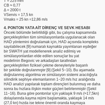
T = 225 mm
CB ≈ 0,77
Δ = 2000 t
VServis = 17,5 kn
Vmaks = 25 kn =12,86 m/s
4. PONTON YATA AİT DİRENÇ VE SEVK HESABI
Önceki bölümde belirtildiği gibi, bu çalışma kapsamında
gerçekleştirilen tüm simülasyonlarda uygulanacak olan
HAD yöntemini doğrulamak için, HAD açısında kompleks
sayılabilecek [9] numaralı kaynakta yayımlanan eşdeğer
bir SWATH yat modellenerek analiz edilmiş ve
simülasyonlardan elde edilen sonuçlar bu yat
modelinin Begovic ve arkadaşları tarafından
gerçekleştirilen fiziksel çekme deneyleriyle başarılı
bir şekilde doğrulanmıştır [9] (Şekil 5−10). Bu aşamada
doğrulanmış algoritma ve simülasyon sistemi aracılığıyla
silindirik sephiye elemanlarının 1−20 m/s hız aralığında
HAD analizi yapılarak toplam dirençleri bulunmuş ve daha
sonra bu hızlara ilişkin motor güçleri belirlenmiştir (Şekil
11−16). Buna göre pontonlar için yaklaşık 9 m/s (≈17,5kn)
dolaylarında kayma rejimi başlamakta, yaklaşık 14 m/s
(27,0 kn) hızda ise tekne önemli oranda kaymaya