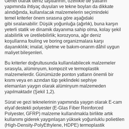
Genel olarak deniz taşıtlarının, özellikle de yatların
yapımında ihtiyaç duyulan ve tekne boyları da dikkate
alındığında, kullanılacak malzemelerin seçimindeki
temel kriterler önem sırasına göre aşağıdaki
gibi sıralanabilir: Düşük yoğunluğa (ağırlık), buna karşın
yeterli statik ve dinamik dayanıma sahip olma, kolay şekil
alabilirlik ve üretilebilirlik; korozyona, ağır deniz
koşullarına fouling ve boring organizmalara karşı
dayanıklılık; imalat, işletme ve bakım-onarım dâhil uygun
maliyet bileşenleri.
Bu kriterler doğrultusunda kullanılabilecek malzemeler
sırasıyla, alüminyum, kompozit ve termoplastik
malzemelerdir. Günümüzde ponton yatların önemli bir
kısmı veya en azından tüp şeklindeki sephiye
elemanları yaygın olarak alüminyum malzemeden
yapılmaktadır (Şekil 1,2).
Sürat ve gezi teknelerinin yapımında yaygın olarak E-cam
elyaf destekli polyester (E-Glas Fiber Reinforced
Polyester, GFRP) malzeme kullanılmakla birlikte artık
kullanımı giderek yaygınlaşan yüksek yoğunluklu polietilen
(High-Density-PolyEthylene, HDPE) termoplastik