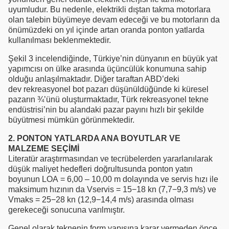
uyumludur. Bu nedenle, elektrikli dıştan takma motorlara
olan talebin büyümeye devam edeceği ve bu motorların da
önümüzdeki on yıl içinde artan oranda ponton yatlarda
kullanılması beklenmektedir.
Şekil 3 incelendiğinde, Türkiye’nin dünyanın en büyük yat
yapımcısı on ülke arasında üçüncülük konumuna sahip
olduğu anlaşılmaktadır. Diğer taraftan ABD’deki
dev rekreasyonel bot pazarı düşünüldüğünde ki küresel
pazarın ¾’ünü oluşturmaktadır, Türk rekreasyonel tekne
endüstrisi’nin bu alandaki pazar payını hızlı bir şekilde
büyütmesi mümkün görünmektedir.
2. PONTON YATLARDA ANA BOYUTLAR VE
MALZEME SEÇİMİ
Literatür araştırmasından ve tecrübelerden yararlanılarak
düşük maliyet hedefleri doğrultusunda ponton yatın
boyunun LOA = 6,00 – 10,00 m dolayında ve servis hızı ile
maksimum hızının da Vservis = 15−18 kn (7,7−9,3 m/s) ve
Vmaks = 25−28 kn (12,9−14,4 m/s) arasında olması
gerekeceği sonucuna varılmıştır.
Genel olarak teknenin form yapısına karar vermeden önce,