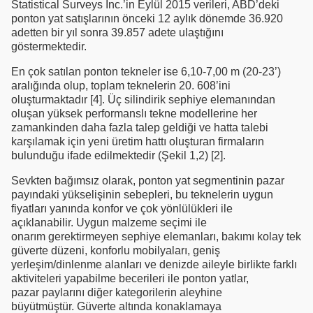
Statistical Surveys Inc.’in Eylül 2015 verileri, ABD’deki
ponton yat satışlarının önceki 12 aylık dönemde 36.920
adetten bir yıl sonra 39.857 adete ulaştığını
göstermektedir.
En çok satılan ponton tekneler ise 6,10-7,00 m (20-23’)
aralığında olup, toplam teknelerin 20. 608’ini
oluşturmaktadır [4]. Üç silindirik sephiye elemanından
oluşan yüksek performanslı tekne modellerine her
zamankinden daha fazla talep geldiği ve hatta talebi
karşılamak için yeni üretim hattı oluşturan firmaların
bulunduğu ifade edilmektedir (Şekil 1,2) [2].
Sevkten bağımsız olarak, ponton yat segmentinin pazar
payındaki yükselişinin sebepleri, bu teknelerin uygun
fiyatları yanında konfor ve çok yönlülükleri ile
açıklanabilir. Uygun malzeme seçimi ile
onarım gerektirmeyen sephiye elemanları, bakımı kolay tek
güverte düzeni, konforlu mobilyaları, geniş
yerleşim/dinlenme alanları ve denizde aileyle birlikte farklı
aktiviteleri yapabilme becerileri ile ponton yatlar,
pazar paylarını diğer kategorilerin aleyhine
büyütmüştür. Güverte altında konaklamaya