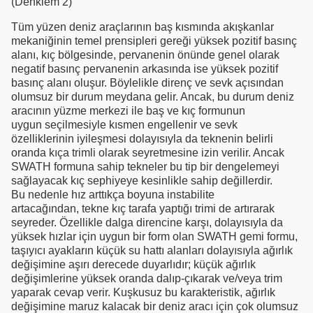
(Denklem 2)
Tüm yüzen deniz araçlarının baş kısmında akışkanlar
mekaniğinin temel prensipleri gereği yüksek pozitif basınç
alanı, kıç bölgesinde, pervanenin önünde genel olarak
negatif basınç pervanenin arkasında ise yüksek pozitif
basınç alanı oluşur. Böylelikle direnç ve sevk açısından
olumsuz bir durum meydana gelir. Ancak, bu durum deniz
aracının yüzme merkezi ile baş ve kıç formunun
uygun seçilmesiyle kısmen engellenir ve sevk
özelliklerinin iyileşmesi dolayısıyla da teknenin belirli
oranda kıça trimli olarak seyretmesine izin verilir. Ancak
SWATH formuna sahip tekneler bu tip bir dengelemeyi
sağlayacak kıç sephiyeye kesinlikle sahip değillerdir.
Bu nedenle hız arttıkça boyuna instabilite
artacağından, tekne kıç tarafa yaptığı trimi de artırarak
seyreder. Özellikle dalga direncine karşı, dolayısıyla da
yüksek hızlar için uygun bir form olan SWATH gemi formu,
taşıyıcı ayakların küçük su hattı alanları dolayısıyla ağırlık
değişimine aşırı derecede duyarlıdır; küçük ağırlık
değişimlerine yüksek oranda dalıp-çıkarak ve/veya trim
yaparak cevap verir. Kuşkusuz bu karakteristik, ağırlık
değişimine maruz kalacak bir deniz aracı için çok olumsuz