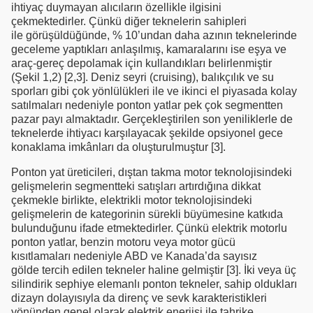
ihtiyaç duymayan alıcıların özellikle ilgisini
çekmektedirler. Çünkü diğer teknelerin sahipleri
ile görüşüldüğünde, % 10’undan daha azının teknelerinde
geceleme yaptıkları anlaşılmış, kamaralarını ise eşya ve
araç-gereç depolamak için kullandıkları belirlenmiştir
(Şekil 1,2) [2,3]. Deniz seyri (cruising), balıkçılık ve su
sporları gibi çok yönlülükleri ile ve ikinci el piyasada kolay
satılmaları nedeniyle ponton yatlar pek çok segmentten
pazar payı almaktadır. Gerçekleştirilen son yeniliklerle de
teknelerde ihtiyacı karşılayacak şekilde opsiyonel gece
konaklama imkânları da oluşturulmuştur [3].
Ponton yat üreticileri, dıştan takma motor teknolojisindeki
gelişmelerin segmentteki satışları artırdığına dikkat
çekmekle birlikte, elektrikli motor teknolojisindeki
gelişmelerin de kategorinin sürekli büyümesine katkıda
bulunduğunu ifade etmektedirler. Çünkü elektrik motorlu
ponton yatlar, benzin motoru veya motor gücü
kısıtlamaları nedeniyle ABD ve Kanada’da sayısız
gölde tercih edilen tekneler haline gelmiştir [3]. İki veya üç
silindirik sephiye elemanlı ponton tekneler, sahip oldukları
dizayn dolayısıyla da direnç ve sevk karakteristikleri
yönünden genel olarak elektrik enerjisi ile tahrike