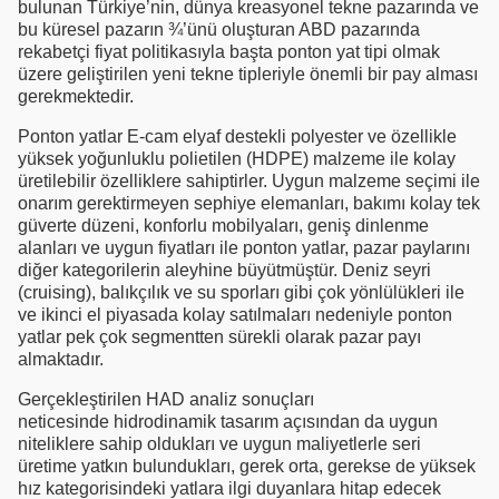
bulunan Türkiye’nin, dünya kreasyonel tekne pazarında ve
bu küresel pazarın ¾’ünü oluşturan ABD pazarında
rekabetçi fiyat politikasıyla başta ponton yat tipi olmak
üzere geliştirilen yeni tekne tipleriyle önemli bir pay alması
gerekmektedir.
Ponton yatlar E-cam elyaf destekli polyester ve özellikle
yüksek yoğunluklu polietilen (HDPE) malzeme ile kolay
üretilebilir özelliklere sahiptirler. Uygun malzeme seçimi ile
onarım gerektirmeyen sephiye elemanları, bakımı kolay tek
güverte düzeni, konforlu mobilyaları, geniş dinlenme
alanları ve uygun fiyatları ile ponton yatlar, pazar paylarını
diğer kategorilerin aleyhine büyütmüştür. Deniz seyri
(cruising), balıkçılık ve su sporları gibi çok yönlülükleri ile
ve ikinci el piyasada kolay satılmaları nedeniyle ponton
yatlar pek çok segmentten sürekli olarak pazar payı
almaktadır.
Gerçekleştirilen HAD analiz sonuçları
neticesinde hidrodinamik tasarım açısından da uygun
niteliklere sahip oldukları ve uygun maliyetlerle seri
üretime yatkın bulundukları, gerek orta, gerekse de yüksek
hız kategorisindeki yatlara ilgi duyanlara hitap edecek