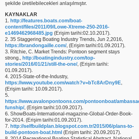
şekilde üretilebilecekleri anlaşılmıştır.
KAYNAKLAR
1.
http://features.boats.com/boat-
content/files/2011/09/Lowe-Xtreme-250-2016-
e1469462968485.jpg
(Erişim tarihi:02.10.2017).
2. 35 Staggering Boating Industry Trends, Jun 2,2016,
https://brandongaille.com/
, (Erişim tarihi:01.09.2017).
3. Ritchie, C. Market Trends: Pontoon segment stays
strong.,
http://boatingindustry.com/top-
stories/2016/01/21/still-the-one/
, (Erişim tarihi:
01.09.2017).
4. 2015-State-of-the-Industry,
https://www.youtube.com/watch?v=bTc8ArDny9E
,
(Erişim tarihi: 10.09.2017).
5.
https://www.avalonpontoons.com/pontoonboat/ambassa
funship/
, (Erişim tarihi:10.09.2017).
6. ShowBoats-International-magazine-Global-Order-Book-
for-2014. (Erişim tarihi:01.09.2017).
7.
http://selfbuildplan.blogspot.com.tr/2015/06/plans-to-
build-pontoon-boat.html
(Erişim tarihi: 20.09.2017).
8. 2014 Recreational Boating Statistical Abstract, National