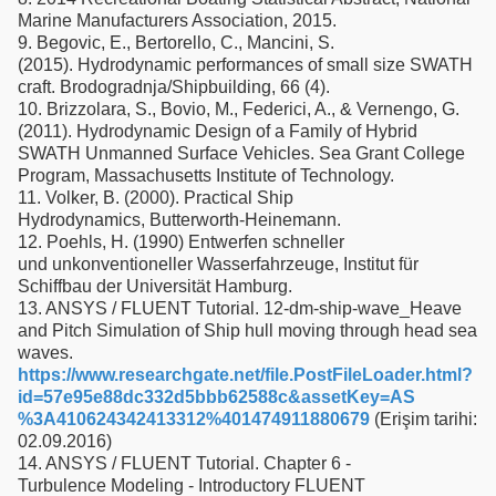
Marine Manufacturers Association, 2015.
9. Begovic, E., Bertorello, C., Mancini, S.
(2015). Hydrodynamic performances of small size SWATH
craft. Brodogradnja/Shipbuilding, 66 (4).
10. Brizzolara, S., Bovio, M., Federici, A., & Vernengo, G.
(2011). Hydrodynamic Design of a Family of Hybrid
SWATH Unmanned Surface Vehicles. Sea Grant College
Program, Massachusetts Institute of Technology.
11. Volker, B. (2000). Practical Ship
Hydrodynamics, Butterworth-Heinemann.
12. Poehls, H. (1990) Entwerfen schneller
und unkonventioneller Wasserfahrzeuge, Institut für
Schiffbau der Universität Hamburg.
13. ANSYS / FLUENT Tutorial. 12-dm-ship-wave_Heave
and Pitch Simulation of Ship hull moving through head sea
waves.
https://www.researchgate.net/file.PostFileLoader.html?
id=57e95e88dc332d5bbb62588c&assetKey=AS
%3A410624342413312%401474911880679
(Erişim tarihi:
02.09.2016)
14. ANSYS / FLUENT Tutorial. Chapter 6 -
Turbulence Modeling - Introductory FLUENT