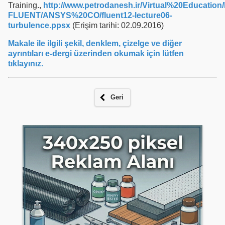
Training.,
http://www.petrodanesh.ir/Virtual%20Educatio
FLUENT/ANSYS%20CO/fluent12-lecture06-
turbulence.ppsx
(Erişim tarihi: 02.09.2016)
Makale ile ilgili şekil, denklem, çizelge ve diğer
ayrıntıları e-dergi üzerinden okumak için lütfen
tıklayınız.
Geri