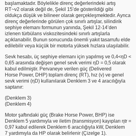
başlamaktadır. Böylelikle direnç değerlerindeki artış
RT~v2 olarak değil de, Şekil 15’de gösterildiği gibi
oldukça düşük ve bilineer olarak gerçekleşmektedir. Ayrıca
direnç değerlerinde görülen çok sınırlı artışlar, silindirik
sephiye elemanı formunun yanında, Şekil 12-14’den
izlenen türbülans viskozitesindeki sınırlı artışlarla
açıklanabilir. Bunun sonucunda önemli yakıt tasarrufu elde
edilebilir veya küçük bir motorla yüksek hızlara ulaşılabilir.
Sevk hesabı, üç sephiye elemanı için yapılmış ve 0,4<ηD <
0,65 arasında değişen genel sevk verimi ηD = 0,5 olarak
kabul edilmiştir. Pervaneye verilen güç (Delivered
Horse Power, DHP) toplam direnç (RT), hız (v) ve genel
sevk verimi (ηD) kullanılarak Denklem 3 ve 4 aracılığıyla
saptanır:
(Denklem 3)
(Denklem 4)
Motor şaftındaki güç (Brake Horse Power, BHP) ise
Denklem 5 yardımıyla ve iletim (transmisyon) kayıpları ηtr =
0,97 kabul edilerek Denklem 6 aracılığıyla kW, Denklem
7 yardımıyla da HP olarak belirlenir (Çizelge 1).