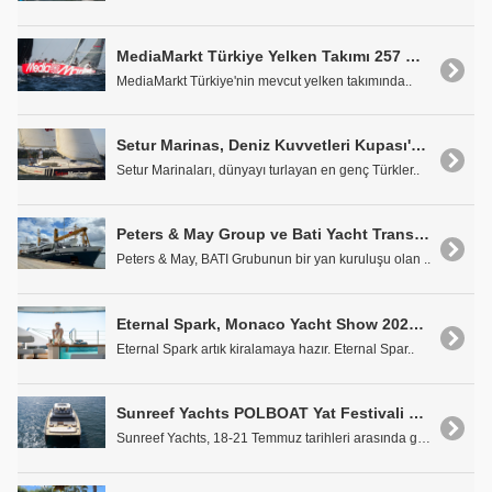
MediaMarkt Türkiye Yelken Takımı 257 Deniz Mili Mesafe Kat Etti
MediaMarkt Türkiye'nin mevcut yelken takımında..
Setur Marinas, Deniz Kuvvetleri Kupası'nda Genç Yelkencileri Destekliyor
Setur Marinaları, dünyayı turlayan en genç Türkler..
Peters & May Group ve Bati Yacht Transport, Ortak Girişim Kuruyor
Peters & May, BATI Grubunun bir yan kuruluşu olan ..
Eternal Spark, Monaco Yacht Show 2024'te Tanıtılacak
Eternal Spark artık kiralamaya hazır. Eternal Spar..
Sunreef Yachts POLBOAT Yat Festivali 2024'e Davet Ediyor
Sunreef Yachts, 18-21 Temmuz tarihleri arasında ge..