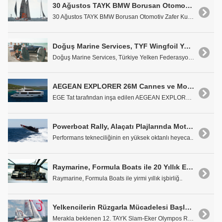
30 Ağustos TAYK BMW Borusan Otomotiv Zafer Kupası'nın İstanbul Boğazı Etabı Tamamlandı
30 Ağustos TAYK BMW Borusan Otomotiv Zafer Kupası ..
Doğuş Marine Services, TYF Wingfoil Yarışları'na Sponsor Oldu
Doğuş Marine Services, Türkiye Yelken Federasyonu ..
AEGEAN EXPLORER 26M Cannes ve Monaco'da Görücüye Çıkıyor
EGE Tat tarafından inşa edilen AEGEAN EXPLORER, 10..
Powerboat Rally, Alaçatı Plajlarında Motor Sesleri'¦
Performans tekneciliğinin en yüksek oktanlı heyeca..
Raymarine, Formula Boats ile 20 Yıllık Ekip Çalışmasını Kutluyor
Raymarine, Formula Boats ile yirmi yıllık işbirliğ..
Yelkencilerin Rüzgarla Mücadelesi Başladı
Merakla beklenen 12. TAYK Slam-Eker Olympos Regatt..