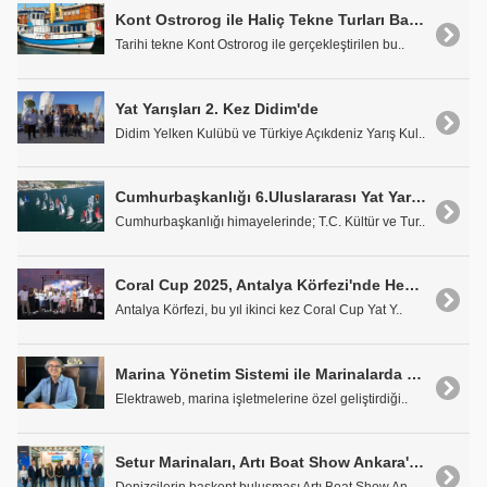
Kont Ostrorog ile Haliç Tekne Turları Başladı
Tarihi tekne Kont Ostrorog ile gerçekleştirilen bu..
Yat Yarışları 2. Kez Didim'de
Didim Yelken Kulübü ve Türkiye Açıkdeniz Yarış Kul..
Cumhurbaşkanlığı 6.Uluslararası Yat Yarışları Kurtuluş Kupası İstanbul Etabı
Cumhurbaşkanlığı himayelerinde; T.C. Kültür ve Tur..
Coral Cup 2025, Antalya Körfezi'nde Heyecan Dolu Yat Yarışı
Antalya Körfezi, bu yıl ikinci kez Coral Cup Yat Y..
Marina Yönetim Sistemi ile Marinalarda Dijital Dönüşüm Başladı
Elektraweb, marina işletmelerine özel geliştirdiği..
Setur Marinaları, Artı Boat Show Ankara'da Yer Aldı