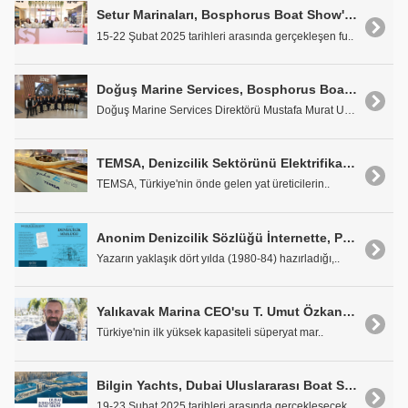
Setur Marinaları, Bosphorus Boat Show'da Deniz Tutkunlarıyla Buluştu
15-22 Şubat 2025 tarihleri arasında gerçekleşen fu..
Doğuş Marine Services, Bosphorus Boat Show Fuarı'nın Yıldızı Oldu
Doğuş Marine Services Direktörü Mustafa Murat Ulue..
TEMSA, Denizcilik Sektörünü Elektrifikasyonla Dönüştürüyor
TEMSA, Türkiye'nin önde gelen yat üreticilerin..
Anonim Denizcilik Sözlüğü İnternette, PDF olarak İndirebilirsiniz
Yazarın yaklaşık dört yılda (1980-84) hazırladığı,..
Yalıkavak Marina CEO'su T. Umut Özkan Oldu
Türkiye'nin ilk yüksek kapasiteli süperyat mar..
Bilgin Yachts, Dubai Uluslararası Boat Show'a Katılıyor
19-23 Şubat 2025 tarihleri arasında gerçekleşecek ..