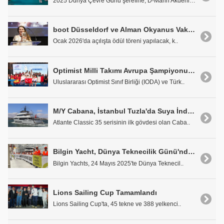
2025 Dünya Çevre Günü şerefine, D-Marin Akdeniz ve..
boot Düsseldorf ve Alman Okyanus Vakfı'nın 2026 'okyanus saygısı' Ödülü için Başvurular Başladı
Ocak 2026'da açılışta ödül töreni yapılacak, k..
Optimist Milli Takımı Avrupa Şampiyonu Oldu
Uluslararası Optimist Sınıf Birliği (IODA) ve Türk..
M/Y Cabana, İstanbul Tuzla'da Suya İndirildi
Atlante Classic 35 serisinin ilk gövdesi olan Caba..
Bilgin Yacht, Dünya Teknecilik Günü'nde Geleceğin Yeteneklerine İlham Verdi
Bilgin Yachts, 24 Mayıs 2025'te Dünya Teknecil..
Lions Sailing Cup Tamamlandı
Lions Sailing Cup'ta, 45 tekne ve 388 yelkenci..