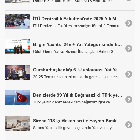
Deniz Kızı Kadın Yelken Kupası 18 Ekim'de 10. ..
İTÜ Denizcilik Fakültesi'nde 2025 Yılı Mezuniyet Töreni
İTÜ Denizcilik Fakültesi mezuniyet töreni, 1 Temmu..
Bilgin Yachts, 24m+ Yat Yategorisinde En İyi İhracatçı Ödülünü Aldı
Ödül, Gemi, Yat ve Hizmet İhracatçıları Birliği (G..
Cumhurbaşkanlığı 6. Uluslararası Yat Yarışları Kıbrıs Etabı Lansmanı Yapıldı
20-25 Temmuz tarihleri arasında gerçekleştirilecek..
Denizlerde 99 Yıllık Bağımsızlık! Türkiye Kabotaj Hakkını Kutluyor
Türkiye'nin denizlerdeki tam bağımsızlığını ve..
Sirena 118 İç Mekanları ile Hayran Bırakıyor
Sirena Yachts, ilk gövdesi şu anda Yalova'da y..