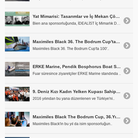
Yat Mimarisi: Tasarımlar ve İç Mekan Çözümleri
Bien ana sponsorluğunda, İDEALİST İç Mimarlık Dern..
Maximiles Black 36. The Bodrum Cup'ta İlk Yarışın Startı Verildi
Maximiles Black 36. The Bodrum Cup'ta 100'..
ERKE Marine, Pendik Bosphorus Boat Show'da Kampanya Yapacak
Fuar süresince ziyaretçiler ERKE Marine standında ..
9. Deniz Kızı Kadın Yelken Kupası Sahiplerini Buldu
2016 yılından bu yana düzenlenen ve Türkiye'ni..
Maximiles Black The Bodrum Cup, 36.Yılında "Kazanmaya Yelken Aç" Temasıyla Başlıyor
Maximiles Black'in bu yıl da isim sponsorluğun..