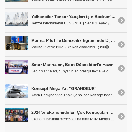
Yelkenciler Tenzor Yarışları için Bodrum'da Buluştu
Tenzor International Cup J/70 Kış Serisi 2. Ayak y..
Marina Pilot ile Denizcilik Eğitiminde Dijital Dönüşüm ve Ortak Tekne İşbirliği
Marina Pilot ve Blue-2 Yelken Akademisi iş birliği..
Setur Marinaları, Boot Düsseldorf'a Hazır
Setur Marinaları, dünyanın en prestijli tekne ve d..
Konsept Mega Yat "GRANDEUR"
Yatch Designer Abdulbaki Şenol son konsept tasarım..
2024'te Ekonomide En Çok Konuşulan Konular
Ekonomi basınını mercek altına alan MTM Medya Taki..