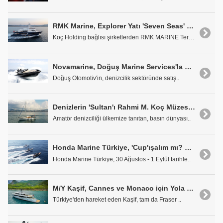
RMK Marine, Explorer Yatı 'Seven Seas' Monako Yolunda
Koç Holding bağlısı şirketlerden RMK MARINE Tersan..
Novamarine, Doğuş Marine Services'la Türkiye'de
Doğuş Otomotiv'in, denizcilik sektöründe satış..
Denizlerin 'Sultan'ı Rahmi M. Koç Müzesi'nde
Amatör denizciliği ülkemize tanıtan, basın dünyası..
Honda Marine Türkiye, 'Cup'ışalım mı? by Hanse Deniz Festivali'nde...
Honda Marine Türkiye, 30 Ağustos - 1 Eylül tarihle..
M/Y Kaşif, Cannes ve Monaco için Yola Çıktı
Türkiye'den hareket eden Kaşif, tam da Fraser ..