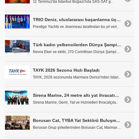
11 Temmuz'da İstanbul Boğazı'nda SAS-SAT g..
TRIO Deniz, uluslararası başarılarına üç yeni ödül ekledi
Prestige Yachts ve Jeanneau tarafından bu yıl veri..
Türk kadın yelkencilerden Dünya Şampiyonası'nda birincilik
Nevra Eker ve ekibi, J70 Corinthian Dünya Şampiyon..
TAYK 2026 Sezonu Hızlı Başladı
TAYK, 2026 sezonunda Marmara Denizi'nden İstan..
Sirena Marine, 24 metre altı yat ihracatında liderliğini sürdürdü
Sirena Marine, Gemi, Yat ve Hizmetleri İhracatçıla..
Borusan Cat, TYBA Yat Sektörü Buluşması'nda çözümlerini sektörle buluşturdu
Borusan Grup şirketlerinden Borusan Cat, Marmaris ..