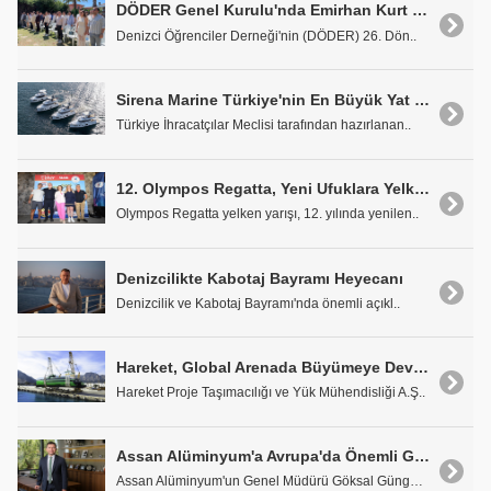
DÖDER Genel Kurulu'nda Emirhan Kurt 26. Dönem için Başkan Oldu
Denizci Öğrenciler Derneği'nin (DÖDER) 26. Dön..
Sirena Marine Türkiye'nin En Büyük Yat İhracatçısı Olarak Büyümesini Sürdürüyor
Türkiye İhracatçılar Meclisi tarafından hazırlanan..
12. Olympos Regatta, Yeni Ufuklara Yelken Açıyor
Olympos Regatta yelken yarışı, 12. yılında yenilen..
Denizcilikte Kabotaj Bayramı Heyecanı
Denizcilik ve Kabotaj Bayramı'nda önemli açıkl..
Hareket, Global Arenada Büyümeye Devam Ediyor
Hareket Proje Taşımacılığı ve Yük Mühendisliği A.Ş..
Assan Alüminyum'a Avrupa'da Önemli Görev
Assan Alüminyum'un Genel Müdürü Göksal Güngör,..