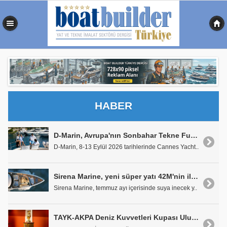
0,516 sn
HABER
D-Marin, Avrupa'nın Sonbahar Tekne Fuarlarında Premium Marina Deneyiminin Geleceğini Sergileyecek
D-Marin, 8-13 Eylül 2026 tarihlerinde Cannes Yacht..
Sirena Marine, yeni süper yatı 42M'nin ilk satışını dünya lansmanı öncesinde gerçekleştirdi
Sirena Marine, temmuz ayı içerisinde suya inecek y..
TAYK-AKPA Deniz Kuvvetleri Kupası Uluslararası Yat Yarışı'nın 55. Yıl Basın Lansmanı Beşiktaş Deniz Müzesi'nde Gerçekleştirildi