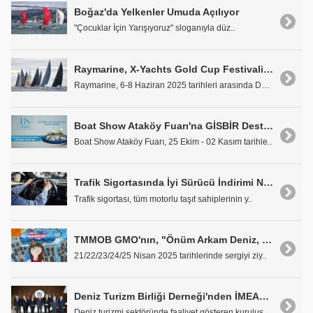
Boğaz'da Yelkenler Umuda Açılıyor
"Çocuklar İçin Yarışıyoruz" sloganıyla düz..
Raymarine, X-Yachts Gold Cup Festivali 2025'in Ana Sponsoru Oldu
Raymarine, 6-8 Haziran 2025 tarihleri arasında Dan..
Boat Show Ataköy Fuarı'na GİSBİR Desteği
Boat Show Ataköy Fuarı, 25 Ekim - 02 Kasım tarihle..
Trafik Sigortasında İyi Sürücü İndirimi Nasıl Kazanılır?
Trafik sigortası, tüm motorlu taşıt sahiplerinin y..
TMMOB GMO'nın, "Önüm Arkam Deniz, Sağım Solum Gemi" Resim Yarışması
21/22/23/24/25 Nisan 2025 tarihlerinde sergiyi ziy..
Deniz Turizm Birliği Derneği'nden İMEAK Deniz Ticaret Odası'na Ziyaret
Deniz turizmi sektöründe faaliyet gösteren kuruluş..