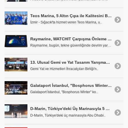
Teos Marina, 5 Altın Çıpa ile Kalitesini Bir Kez Daha Tescilledi
İzmir - Sığacık'ta hizmet veren Teos Marina, u..
Raymarine, WATCHIT Çarpışma Önleme Sistemiyle İşbirliği Yapıyor
Raymarine, bugün, tekne güvenliğinde devrim yaratm..
13. Ulusal Gemi ve Yat Tasarım Yarışması Sonuçlandı
Gemi Yat ve Hizmetleri İhracatçıları Birliği'n..
Galataport İstanbul, "Bosphorus Winter" Konseptiyle Yeni Yılı Karşılayacak
Galataport İstanbul, "Bosphorus Winter" ko..
D-Marin, Türkiye'deki Üç Marinasıyla 5 Ödül Kazandı
D-Marin, Türkiye'deki üç marinasıyla Abu Dhabi..