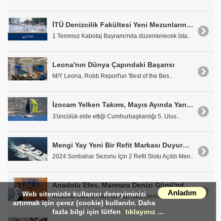
İTÜ Denizcilik Fakültesi Yeni Mezunlarını Denizlere Uğurluyor
1 Temmuz Kabotaj Bayramı'nda düzenlenecek İsta..
Leona'nın Dünya Çapındaki Başarısı
M/Y Leona, Robb Report'un 'Best of the Bes..
İzocam Yelken Takımı, Mayıs Ayında Yarışlarda Adından Söz Ettirdi
3'üncülük elde ettiği Cumhurbaşkanlığı 5. Ulus..
Mengi Yay Yeni Bir Refit Markası Duyuruyor; 'Reviva Refit'
2024 Sonbahar Sezonu İçin 2 Refit Slotu Açıldı Men..
Anadolu Efes, Marmara Denizi Günü'nde Mercanların Sesi Oldu
Anladım
Web sitemizde kullanıcı deneyiminizi
Anadolu Efes, 8 Haziran Marmara Denizi Günü'nd..
artırmak için çerez (cookie) kullanılır. Daha
fazla bilgi için lütfen
tıklayınız
...