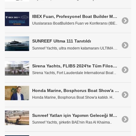
IBEX Fuarı, Profesyonel Boat Builder Magazin'i Satın Aldı
Uluslararası BoatBuilders Fuarı ve Konferansı (IBE..
SUNREEF Ultma 111 Tanıtıldı
Sunreef Yachts, ultra modern katamaranı ULTIMA 111..
Sirena Yachts, FLIBS 2024'te Tüm Filosuyla Boy Gösterdi
Sirena Yachts, Fort Lauderdale International Boat ..
Honda Marine, Bosphorus Boat Show'a Katıldı
Honda Marine, Bosphorus Boat Show'a katıldı. H..
Sunreef Yatları için Yapımın Geleceği Modern Robotik
Sunreef Yachts, şirketin BAE'nin Ras Al Khaima..