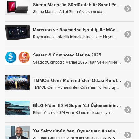
Sirena Marine'in Sürdürülebilir Sanat Projesi
Sirena Marine, 'Art of Sirena' kapsamında ..
Maretron ve Raymarine işbirliği ile MConnect®, Raymarine Axiom Ekranlarına Entegre Edilecek
Raymarine, denizcilik teknolojisinde lider bir yen..
Seatec & Compotec Marine 2025
Seatec&Compotec Marine 2025 Fuarı ve etkinlikleri ..
TMMOB Gemi Mühendisleri Odası Kuruluşunun 70. Yılını Kutladı
TMMOB Gemi Mühendisleri Odası'nın 70. kuruluş ..
BİLGİN'den 80 M Süper Yat Üçlemesinin Zirvesi Al Reem
Bilgin Yachts, 2024 yılını, 80 metrelik süper yat ..
Yat Sektörünün Yeni Oyuncusu: Anadolu Grubu'ndan AIATA
Anadolu Grubu'nun yeni motor yat markası AIATA..