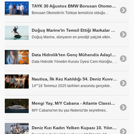
TAYK 30 Ağustos BMW Borusan Otomotiv Kupası
Borusan Otomotiv'in Türkiye temsilcisi olduğu ..
Doğuş Marine'in Temsil Ettiği Markalar Cannes'da Sahne Alıyor
Doğuş Marine, dünyanın en prestijli yatçılık etkin..
Data Hidrolik'ten Genç Mühendis Adaylarına Önemli Katkı
Data Hidrolik Yönetim Kurulu Üyesi Cem Hüroğlu, Yı..
Nautica, İlk Kez Katıldığı 54. Deniz Kuvvetleri Kupası'nda 4. Oldu
14"“18 Temmuz 2025 tarihleri arasında gerçekle..
Mengi Yay, M/Y Cabana - Atlante Classic 35'i Teslim Etti
M/Y Cabana'nın bu yaz Akdeniz'de seyretmes..
Deniz Kızı Kadın Yelken Kupası 10. Yılında