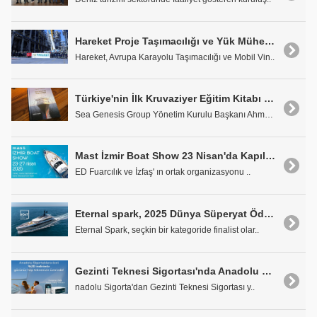
Hareket Proje Taşımacılığı ve Yük Mühendisliği, 3 Ayrı Kategoride Finale Kaldı
Hareket, Avrupa Karayolu Taşımacılığı ve Mobil Vin..
Türkiye'nin İlk Kruvaziyer Eğitim Kitabı Yayınlandı
Sea Genesis Group Yönetim Kurulu Başkanı Ahmet Yaz..
Mast İzmir Boat Show 23 Nisan'da Kapılarını Açacak
ED Fuarcılık ve İzfaş' ın ortak organizasyonu ..
Eternal spark, 2025 Dünya Süperyat Ödülleri'ne Aday Gösterildi
Eternal Spark, seçkin bir kategoride finalist olar..
Gezinti Teknesi Sigortası'nda Anadolu Sigorta-Vanemar İş Birliği
nadolu Sigorta'dan Gezinti Teknesi Sigortası y..