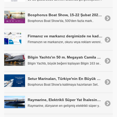
Bosphorus Boat Show, 15-22 Şubat 2025 Tarihlerinde İstanbul Fuar Merkezi'nde
Bosphorus Boat Show'da, 500'den fazla mark..
Firmanız ve markanız dergimizde ne kadar yer almış?
Firmanızın ve markanızın, okuru veya reklam vereni..
Bilgin Yachts'ın 50 m. Megayatı Camila Görücüye Çıktı
Bilgin Yachts, büyük beğeni toplayan Bilgin 163 se..
Setur Marinaları, Türkiye'nin En Büyük Fuarı Bosphorus Boat Show'a Katılıyor
Bosphorus Boat Show'a katılmaya hazırlanan Set..
Raymarine, Elektrikli Süper Yat İhalesinde İşbirliği Yapıyor
Raymarine, dünyanın en gelişmiş elektrikli süper y..