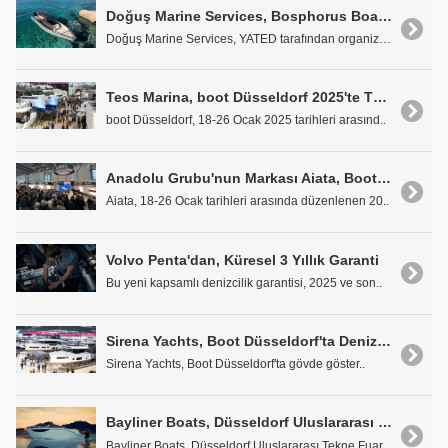
Doğuş Marine Services, Bosphorus Boat Show Kara Fuarı'nda
Doğuş Marine Services, YATED tarafından organize e..
Teos Marina, boot Düsseldorf 2025'te Türkiye'yi Başarıyla Temsil Etti
boot Düsseldorf, 18-26 Ocak 2025 tarihleri arasınd..
Anadolu Grubu'nun Markası Aiata, Boot Düsseldorf'ta Dünya Prömiyerini Gerçekleştirdi
Aiata, 18-26 Ocak tarihleri arasında düzenlenen 20..
Volvo Penta'dan, Küresel 3 Yıllık Garanti
Bu yeni kapsamlı denizcilik garantisi, 2025 ve son..
Sirena Yachts, Boot Düsseldorf'ta Denizseverlerle Buluştu
Sirena Yachts, Boot Düsseldorf'ta gövde göster..
Bayliner Boats, Düsseldorf Uluslararası Tekne Fuarı'nda Yeni C21'i Tanıttı
Bayliner Boats, Düsseldorf Uluslararası Tekne Fuar..