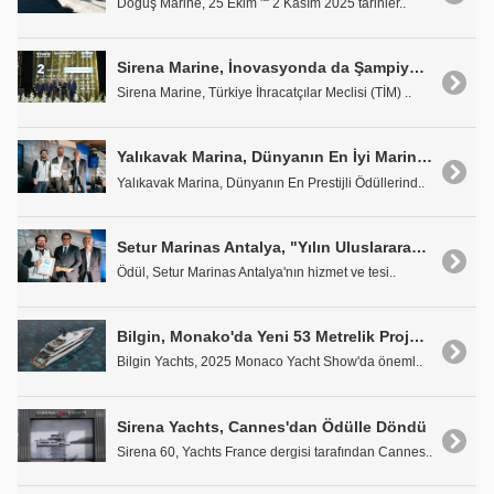
Doğuş Marine, 25 Ekim "“ 2 Kasım 2025 tarihler..
Sirena Marine, İnovasyonda da Şampiyonluğa Oynuyor
Sirena Marine, Türkiye İhracatçılar Meclisi (TİM) ..
Yalıkavak Marina, Dünyanın En İyi Marina Ödülleri'nde Bir Başarıya Daha İmza Attı
Yalıkavak Marina, Dünyanın En Prestijli Ödüllerind..
Setur Marinas Antalya, "Yılın Uluslararası Marinası" seçildi
Ödül, Setur Marinas Antalya'nın hizmet ve tesi..
Bilgin, Monako'da Yeni 53 Metrelik Projesinin Satışını Tamamladı
Bilgin Yachts, 2025 Monaco Yacht Show'da öneml..
Sirena Yachts, Cannes'dan Ödülle Döndü
Sirena 60, Yachts France dergisi tarafından Cannes..