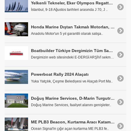
Yelkenli Tekneler, Eker Olympos Regatta Yelken Yarışları'nda Buluşacak
İstanbul, 9-18 Ağustos tarihleri arasında J 70, J ..
Honda Marine Dıştan Takmalı Motorları, Migros'da Satılıyor
Anadolu Motor'un 5 yıl garantili olarak satışa..
Boatbuilder Türkiye Dergimizin Tüm Sayıları İnternete Yüklendi
Dergimizin web sitesindeki E-DERGİ ARŞİVİ sekmesin..
Powerboat Rally 2024 Alaçatı
Yuka Yatçılık, Çeşme Belediyesi ve Alaçatı Port Ma..
Doğuş Marine Services, D-Marin Turgutreis'te
Doğuş Marine Services, faaliyet alanını genişleter..
ME PLB3 Beacon, Kurtarma Aracı Katamaran Kazalarında Hayat Kurtarıyor
Ocean Signal'in çığır açan kurtarma ME PLB3 fe..