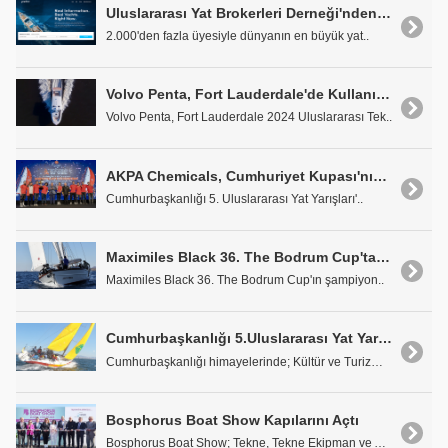
Uluslararası Yat Brokerleri Derneği'nden Yeni Platform 'yachtr.com'
2.000'den fazla üyesiyle dünyanın en büyük yat..
Volvo Penta, Fort Lauderdale'de Kullanıcı Dostu Çözümlerini Tanıttı
Volvo Penta, Fort Lauderdale 2024 Uluslararası Tek..
AKPA Chemicals, Cumhuriyet Kupası'nın Sahibi Oldu
Cumhurbaşkanlığı 5. Uluslararası Yat Yarışları'..
Maximiles Black 36. The Bodrum Cup'ta Şampiyonlar Belli Oldu
Maximiles Black 36. The Bodrum Cup'ın şampiyon..
Cumhurbaşkanlığı 5.Uluslararası Yat Yarışları Başladı
Cumhurbaşkanlığı himayelerinde; Kültür ve Turizm B..
Bosphorus Boat Show Kapılarını Açtı
Bosphorus Boat Show; Tekne, Tekne Ekipman ve Akses..