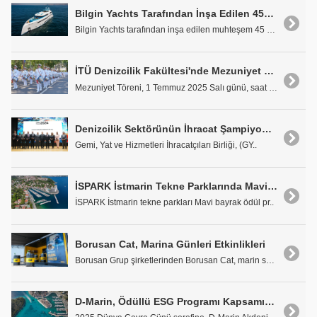
Bilgin Yachts Tarafından İnşa Edilen 45m m/y ELADA Özel Satışa Sunuldu
Bilgin Yachts tarafından inşa edilen muhteşem 45 m..
İTÜ Denizcilik Fakültesi'nde Mezuniyet Heyecanı
Mezuniyet Töreni, 1 Temmuz 2025 Salı günü, saat 18..
Denizcilik Sektörünün İhracat Şampiyonları Ödüllerini Aldı
Gemi, Yat ve Hizmetleri İhracatçıları Birliği, (GY..
İSPARK İstmarin Tekne Parklarında Mavi Bayrak Dalgalanacak
İSPARK İstmarin tekne parkları Mavi bayrak ödül pr..
Borusan Cat, Marina Günleri Etkinlikleri
Borusan Grup şirketlerinden Borusan Cat, marin sek..
D-Marin, Ödüllü ESG Programı Kapsamında Dünya Çevre Günü'nü Kutluyor