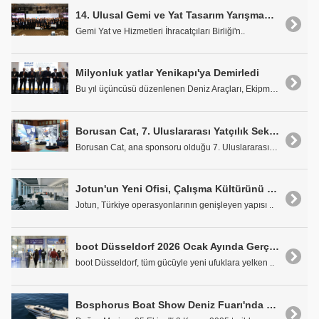
14. Ulusal Gemi ve Yat Tasarım Yarışması Sonuçlandı
Gemi Yat ve Hizmetleri İhracatçıları Birliği'n..
Milyonluk yatlar Yenikapı'ya Demirledi
Bu yıl üçüncüsü düzenlenen Deniz Araçları, Ekipman..
Borusan Cat, 7. Uluslararası Yatçılık Sektörü Zirvesi'ne Sponsor Olarak Katıldı
Borusan Cat, ana sponsoru olduğu 7. Uluslararası Y..
Jotun'un Yeni Ofisi, Çalışma Kültürünü Güçlendiriyor
Jotun, Türkiye operasyonlarının genişleyen yapısı ..
boot Düsseldorf 2026 Ocak Ayında Gerçekleşecek
boot Düsseldorf, tüm gücüyle yeni ufuklara yelken ..
Bosphorus Boat Show Deniz Fuarı'nda Doğuş Marine'den Türkiye Prömiyeri