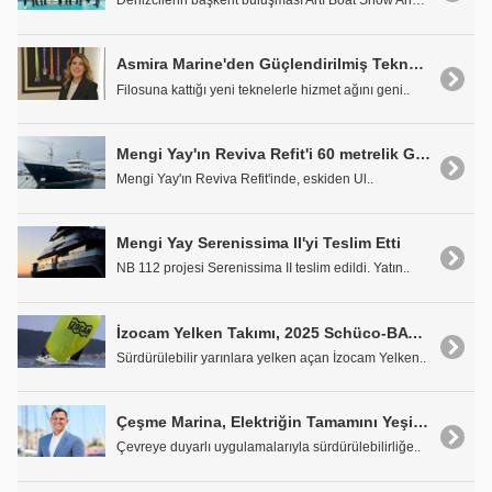
Denizcilerin başkent buluşması Artı Boat Show Anka..
Asmira Marine'den Güçlendirilmiş Tekne Kiralama Ağı
Filosuna kattığı yeni teknelerle hizmet ağını geni..
Mengi Yay'ın Reviva Refit'i 60 metrelik Grand Rusalina'nın Kışlama ve Bakımını Gerçekleştirdi
Mengi Yay'ın Reviva Refit'inde, eskiden Ul..
Mengi Yay Serenissima II'yi Teslim Etti
NB 112 projesi Serenissima II teslim edildi. Yatın..
İzocam Yelken Takımı, 2025 Schüco-BAYK Kış Trofesi'nde İddiasını Sürdürüyor
Sürdürülebilir yarınlara yelken açan İzocam Yelken..
Çeşme Marina, Elektriğin Tamamını Yeşil Enerjiden Karşılayacak
Çevreye duyarlı uygulamalarıyla sürdürülebilirliğe..