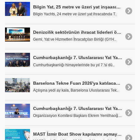
Bilgin Yat, 25 metre ve üzeri yat inşaasında Türkiye'nin ihracat şampiyonu oldu
Bilgin Yachts, 24 metre ve üzeri yat ihracatında T..
Denizcilik sektörünün ihracat liderleri ödüllerini aldı
Gemi, Yat ve Hizmetleri İhracatçıları Birliği (GYH..
Cumhurbaşkanlığı 7. Uluslararası Yat Yarışları Çanakkale Etabıyla Başlıyor
Cumhurbaşkanlığı himayelerinde bu yıl 7.'si dü..
Barselona Tekne Fuarı 2026'ya katılacak ilk büyük markalar açıklandı
Açılışına yedi ay kala, Barselona Uluslararası Tek..
Cumhurbaşkanlığı 7. Uluslararası Yat Yarışları 23 Nisan'da start alıyor
Organizasyon Komitesi Başkanı Ekrem Yemlihaoğlu, y..
MAST İzmir Boat Show kapılarını açmaya hazırlanıyor