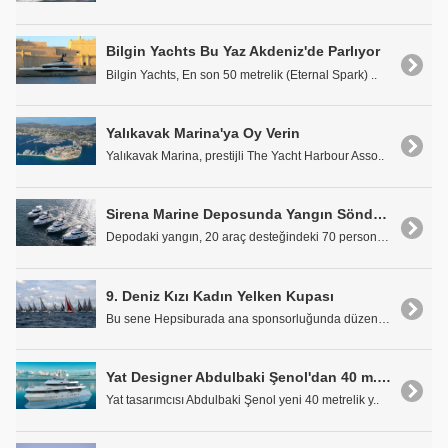
Bilgin Yachts Bu Yaz Akdeniz'de Parlıyor
Bilgin Yachts, En son 50 metrelik (Eternal Spark) ..
Yalıkavak Marina'ya Oy Verin
Yalıkavak Marina, prestijli The Yacht Harbour Asso..
Sirena Marine Deposunda Yangın Söndürüldü
Depodaki yangın, 20 araç desteğindeki 70 personell..
9. Deniz Kızı Kadın Yelken Kupası
Bu sene Hepsiburada ana sponsorluğunda düzenlenece..
Yat Designer Abdulbaki Şenol'dan 40 m. Yeni Yat Tasarımı
Yat tasarımcısı Abdulbaki Şenol yeni 40 metrelik y..