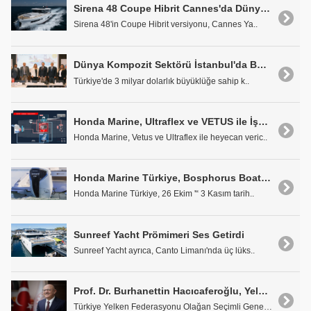
Sirena 48 Coupe Hibrit Cannes'da Dünya Prömiyerini Yaptı
Sirena 48'in Coupe Hibrit versiyonu, Cannes Ya..
Dünya Kompozit Sektörü İstanbul'da Buluşuyor
Türkiye'de 3 milyar dolarlık büyüklüğe sahip k..
Honda Marine, Ultraflex ve VETUS ile İşbirliğini Duyurdu
Honda Marine, Vetus ve Ultraflex ile heyecan veric..
Honda Marine Türkiye, Bosphorus Boat Show'a Katılacak
Honda Marine Türkiye, 26 Ekim '“ 3 Kasım tarih..
Sunreef Yacht Prömimeri Ses Getirdi
Sunreef Yacht ayrıca, Canto Limanı'nda üç lüks..
Prof. Dr. Burhanettin Hacıcaferoğlu, Yelken Federasyonu'na Başkan Adayı Oldu
Türkiye Yelken Federasyonu Olağan Seçimli Genel Ku..