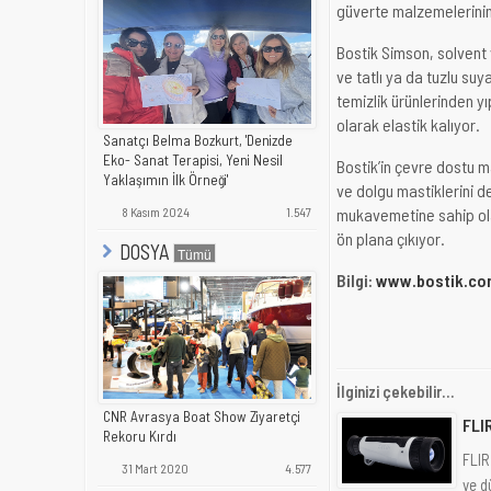
güverte malzemelerinin 
Bostik Simson, solvent
ve tatlı ya da tuzlu su
temizlik ürünlerinden y
olarak elastik kalıyor.
Sanatçı Belma Bozkurt, 'Denizde
Eko- Sanat Terapisi, Yeni Nesil
Bostik’in çevre dostu ma
Yaklaşımın İlk Örneği'
ve dolgu mastiklerini 
mukavemetine sahip olan
8 Kasım 2024
1.547
ön plana çıkıyor.
DOSYA
Bilgi:
www.bostik.co
İlginizi çekebilir...
CNR Avrasya Boat Show Ziyaretçi
FLI
Rekoru Kırdı
FLIR
31 Mart 2020
4.577
ve d