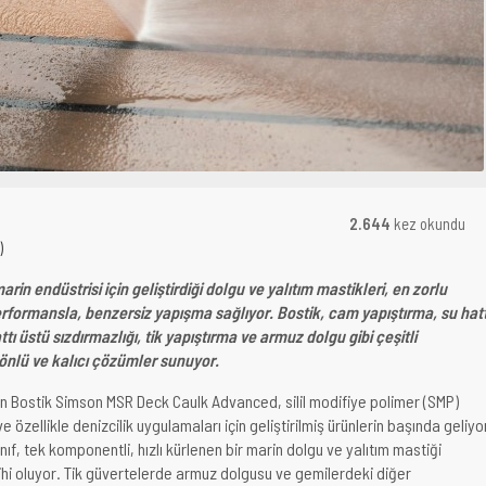
2.644
kez okundu
)
marin endüstrisi için geliştirdiği dolgu ve yalıtım mastikleri, en zorlu
rformansla, benzersiz yapışma sağlıyor. Bostik, cam yapıştırma, su hatt
attı üstü sızdırmazlığı, tik yapıştırma ve armuz dolgu gibi çeşitli
önlü ve kalıcı çözümler sunuyor.
n Bostik Simson MSR Deck Caulk Advanced, silil modifiye polimer (SMP)
 özellikle denizcilik uygulamaları için geliştirilmiş ürünlerin başında geliyo
ınıf, tek komponentli, hızlı kürlenen bir marin dolgu ve yalıtım mastiği
cihi oluyor. Tik güvertelerde armuz dolgusu ve gemilerdeki diğer