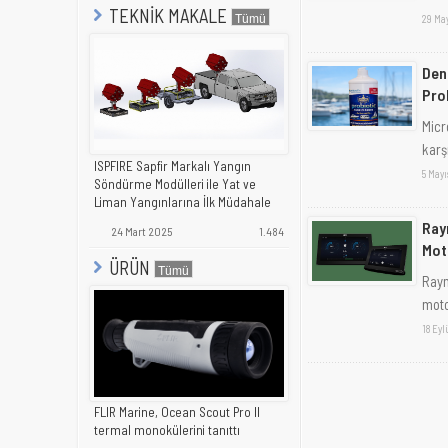
TEKNİK MAKALE
29 Ma
Den
Pro
Micr
karş
ISPFIRE Sapfir Markalı Yangın
5 Mayı
Söndürme Modülleri ile Yat ve
Liman Yangınlarına İlk Müdahale
Ray
24 Mart 2025
1.484
Mot
ÜRÜN
Raym
moto
18 Eyl
FLIR Marine, Ocean Scout Pro II
termal monokülerini tanıttı