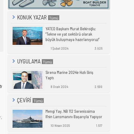
KONUK YAZAR
YATED Başkanı Murat Bekiroğlu;
"Tekne ve yat sektörü olarak
büyük buluşmaya hazırlanıyoruz"
1 Şubat 2024
3.926
UYGULAMA
Sirena Marine 2024'e Hızlı Giriş
Yaptı
ı
8 Ocak 2024
2.699
ÇEVİRİ
Mengi Yay, NB 112 Serenissima
r.
II'nin Lansmanını Başarıyla Yapıyor
10 Nisan 2025
1.517