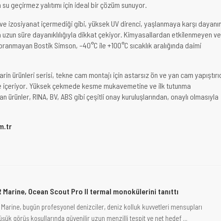
su geçirmez yalıtımı için ideal bir çözüm sunuyor.
 ve izosiyanat içermediği gibi, yüksek UV direnci, yaşlanmaya karşı dayanı
ya uzun süre dayanıklılığıyla dikkat çekiyor. Kimyasallardan etkilenmeyen ve
ıpranmayan Bostik Simson, –40°C ile +100°C sıcaklık aralığında daimi
rin ürünleri serisi, tekne cam montajı için astarsız ön ve yan cam yapıştırı
de içeriyor. Yüksek çekmede kesme mukavemetine ve ilk tutunma
 ürünler, RINA, BV, ABS gibi çeşitli onay kuruluşlarından, onaylı olmasıyla
m.tr
R Marine, Ocean Scout Pro II termal monokülerini tanıttı
 Marine, bugün profesyonel denizciler, deniz kolluk kuvvetleri mensupları
üşük görüş koşullarında güvenilir uzun menzilli tespit ve net hedef ...