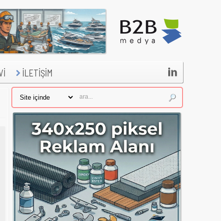

Vİ
İLETİŞİM