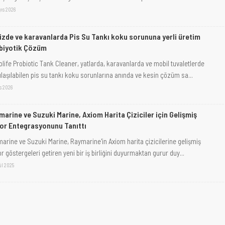
yıs 2026
izde ve karavanlarda Pis Su Tankı koku sorununa yerli üretim
biyotik Çözüm
olife Probiotic Tank Cleaner, yatlarda, karavanlarda ve mobil tuvaletlerde
ılaşılabilen pis su tankı koku sorunlarına anında ve kesin çözüm sa...
s 2026
marine ve Suzuki Marine, Axiom Harita Çiziciler için Gelişmiş
or Entegrasyonunu Tanıttı
arine ve Suzuki Marine, Raymarine'in Axiom harita çizicilerine gelişmiş
r göstergeleri getiren yeni bir iş birliğini duyurmaktan gurur duy...
ül 2025