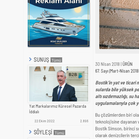
SUNUŞ
30 Nisan 2018 |
ÜRÜN
67. Sayı (Mart-Nisan 2018
Bostik’in yat ve ticari 
sularda bile yüksek pe
altı sızdırmazlığı, su h
uygulamalarıyla çok y
Yat Markalarımız Küresel Pazarda
İddialı
Bu çözümlerden biri ola
teknolojisine dayanan ve
22 Ekim 2022
2.896
Bostik Simson, birinci s
SÖYLEŞİ
olarak denizcilerin ter