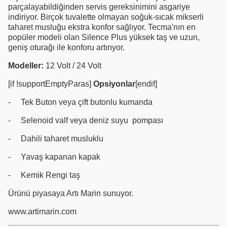
parçalayabildiğinden servis gereksinimini asgariye
indiriyor. Birçok tuvalette olmayan soğuk-sıcak mikserli
taharet musluğu ekstra konfor sağlıyor. Tecma'nın en
popüler modeli olan Silence Plus yüksek taş ve uzun,
geniş oturağı ile konforu artırıyor.
Modeller:
12 Volt / 24 Volt
[if !supportEmptyParas]
Opsiyonlar
[endif]
-
Tek Buton veya çift butonlu kumanda
-
Selenoid valf veya deniz suyu
pompası
-
Dahili taharet musluklu
-
Yavaş kapanan kapak
-
Kemik Rengi taş
Ürünü piyasaya Artı Marin sunuyor.
www.artimarin.com