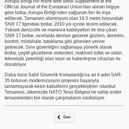
Avrupa Birliği'nin resmi web sitesi Supplement to the
Official Journal of the European Union'dan alınan bilgiye
göre botlar, Avrupa Birliği'nden sağlanan fon ile inşa
edilecek. Tamamen alüminyum olan 16.5 metre boyundaki
SNR 17 tipindeki botlar, 2010 yılı içinde teslim edilecek.
Yüksek denizcilik ve manevra kabiliyetleri ile öne çıkan
SNR 17 botlar, sınırlarda devriye gezerek gözlem, denetim,
kontrol, müdahale, tutuklama gibi görevleri yerine
getirecek. Sınır güvenliğini sağlamaya yönelik olarak
botlar, çeşitli gözetleme sistemleri, makineli tüfek ve üstün
teknolojik yeterliliği olan seyir ve haberleşme cihazları ile
donatılıyor.
Daha önce Sahil Güvenlik Komutanlığı'na ait 4 adet SAR-
35 botunun modernizasyon projesini başarıyla
tamamlayarak kesin kabullerini gerçekleştiren ‹stanbul
Tersanesi, ülkemizde NATO Tesis Belgesi'ne sahip ender
tersanelerden biri olarak çalışmalarını sürdürüyor.
Geri