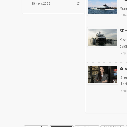
29 Mayıs 2026
271
Meng
10 Ni
60m
Revi
ayla
14 Ağu
Sire
Sire
Hibri
13 Şu