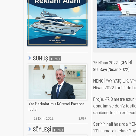
SUNUŞ
26 Nisan 2022 |
ÇEVİRİ
80. Sayı (Nisan 2022)
MENGİ YAY YATÇILIK, Virt
Nisan 2022 tarihinde baş
Proje, 47.8 metre uzunl
Yat Markalarımız Küresel Pazarda
donatım ve deniz testle
İddialı
sahibine teslim edilece
22 Ekim 2022
2.897
Serinin hali hazırda M
SÖYLEŞİ
102 numaralı tekne Mayı