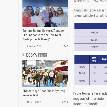
seride MENGİ YAY YATÇIL
Aşağıdaki tablo serinin 
tekne sahipleri tarafınd
Sanatçı Belma Bozkurt, 'Denizde
Eko- Sanat Terapisi, Yeni Nesil
Yaklaşımın İlk Örneği'
8 Kasım 2024
1.547
DOSYA
CNR Avrasya Boat Show Ziyaretçi
Proje tersane tarafında
Rekoru Kırdı
meyvesi olması nedeni 
31 Mart 2020
4.578
ifade etmektedir.