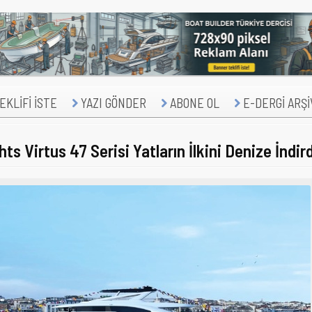
KLİFİ İSTE
YAZI GÖNDER
ABONE OL
E-DERGİ ARŞİ
s Virtus 47 Serisi Yatların İlkini Denize İndird