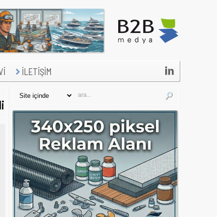

Vİ
İLETİŞİM
i