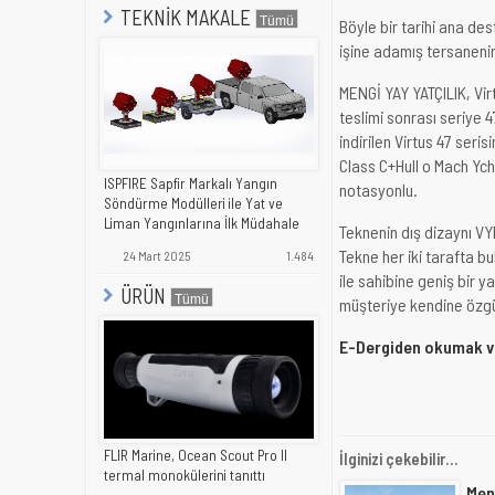
TEKNİK MAKALE
Böyle bir tarihi ana de
işine adamış tersaneni
MENGİ YAY YATÇILIK, Virt
teslimi sonrası seriye 
indirilen Virtus 47 seri
Class C+Hull o Mach Yc
ISPFIRE Sapfir Markalı Yangın
notasyonlu.
Söndürme Modülleri ile Yat ve
Liman Yangınlarına İlk Müdahale
Teknenin dış dizaynı VY
Tekne her iki tarafta b
24 Mart 2025
1.484
ile sahibine geniş bir 
ÜRÜN
müşteriye kendine özgü
E-Dergiden okumak ve 
FLIR Marine, Ocean Scout Pro II
İlginizi çekebilir...
termal monokülerini tanıttı
Men