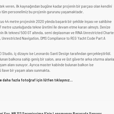
stek veren, ilk kaynağından bugüne kadar projenin bir parçası olan kendini
n tüm personelimiz bu projenin gururunu yaşamaktadır.
us 44 metre projesinin 2020 yılında başarılı bir şekilde inşası ve sahibine
47 metre uzunluğunda tekne üretimi ile devam etme kararı almıştı. Denize
sinin ilk teknesi 500 GT altında, semi deplasman ve RINA Unrestricted Charte
h, Unrestricted Navigation, DMS Compliance to REG Yacht Code Part A
D Studio, iç dizaynı ise Leonardo Santi Design tarafından gerçekleştirildi.
ulunan balkona sahip geniş bir salon, ana ve üst güverte arka oturma alanla
yaşam alanı sunuyor. Ayrıca master kabinde bulunan balkon ise
 ilave bir yaşam alanı sunmakta.
daha fazla fotoğraf için lütfen tıklayınız...
gi Yay, NB 112 Serenissima II'nin Lansmanını Başarıyla Yapıyor