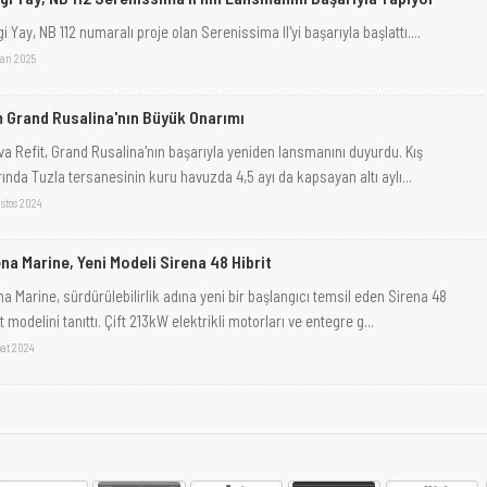
i Yay, NB 112 numaralı proje olan Serenissima II'yi başarıyla başlattı....
san 2025
 Grand Rusalina'nın Büyük Onarımı
va Refit, Grand Rusalina'nın başarıyla yeniden lansmanını duyurdu. Kış
rında Tuzla tersanesinin kuru havuzda 4,5 ayı da kapsayan altı aylı...
stos 2024
na Marine, Yeni Modeli Sirena 48 Hibrit
na Marine, sürdürülebilirlik adına yeni bir başlangıcı temsil eden Sirena 48
t modelini tanıttı. Çift 213kW elektrikli motorları ve entegre g...
bat 2024