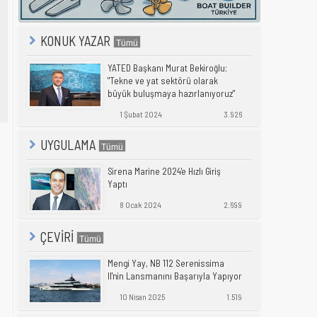
KONUK YAZAR
YATED Başkanı Murat Bekiroğlu;
"Tekne ve yat sektörü olarak
büyük buluşmaya hazırlanıyoruz"
1 Şubat 2024
3.926
UYGULAMA
Sirena Marine 2024'e Hızlı Giriş
Yaptı
8 Ocak 2024
2.699
ÇEVİRİ
Mengi Yay, NB 112 Serenissima
II'nin Lansmanını Başarıyla Yapıyor
10 Nisan 2025
1.519